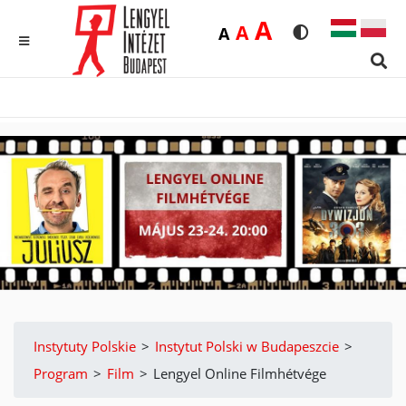
Duża
A
Średnia
A
Domyślna
A
Rozmiar czcionk
Wersja kon
MENU
Sear
Instytuty Polskie
>
Instytut Polski w Budapeszcie
>
Program
>
Film
>
Lengyel Online Filmhétvége