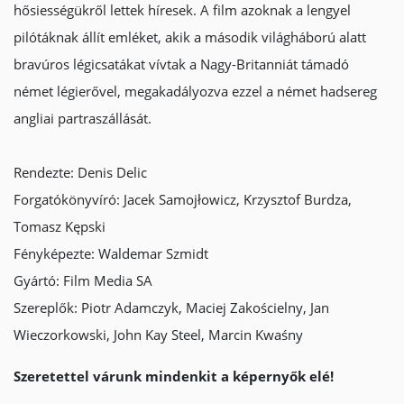
hősiességükről lettek híresek. A film azoknak a lengyel
pilótáknak állít emléket, akik a második világháború alatt
bravúros légicsatákat vívtak a Nagy-Britanniát támadó
német légierővel, megakadályozva ezzel a német hadsereg
angliai partraszállását.
Rendezte: Denis Delic
Forgatókönyvíró: Jacek Samojłowicz, Krzysztof Burdza,
Tomasz Kępski
Fényképezte: Waldemar Szmidt
Gyártó: Film Media SA
Szereplők: Piotr Adamczyk, Maciej Zakościelny, Jan
Wieczorkowski, John Kay Steel, Marcin Kwaśny
Szeretettel várunk mindenkit a képernyők elé!