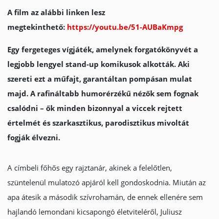
A film az alábbi linken lesz
megtekinthető:
https://youtu.be/51-AUBaKmpg
Egy fergeteges vígjáték, amelynek forgatókönyvét a
legjobb lengyel stand-up komikusok alkották. Aki
szereti ezt a műfajt, garantáltan pompásan mulat
majd. A rafináltabb humorérzékű nézők sem fognak
csalódni – ők minden bizonnyal a viccek rejtett
értelmét és szarkasztikus, parodisztikus mivoltát
fogják élvezni.
A címbeli főhős egy rajztanár, akinek a felelőtlen,
szüntelenül mulatozó apjáról kell gondoskodnia. Miután az
apa átesik a második szívrohamán, de ennek ellenére sem
hajlandó lemondani kicsapongó életviteléről, Juliusz