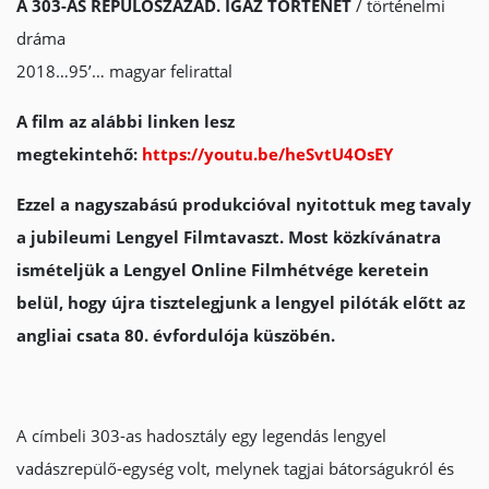
A 303-AS REPÜLŐSZÁZAD. IGAZ TÖRTÉNET
/ történelmi
dráma
2018…95’… magyar felirattal
A film az alábbi linken lesz
megtekintehő:
https://youtu.be/heSvtU4OsEY
Ezzel a nagyszabású produkcióval nyitottuk meg tavaly
a jubileumi Lengyel Filmtavaszt. Most közkívánatra
ismételjük a Lengyel Online Filmhétvége keretein
belül, hogy újra tisztelegjunk a lengyel pilóták előtt az
angliai csata 80. évfordulója küszöbén.
A címbeli 303-as hadosztály egy legendás lengyel
vadászrepülő-egység volt, melynek tagjai bátorságukról és