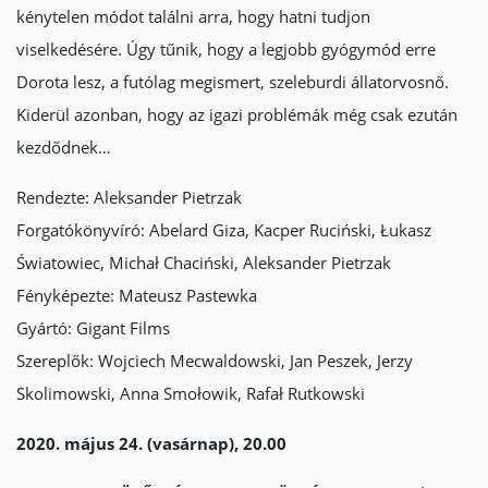
kénytelen módot találni arra, hogy hatni tudjon
viselkedésére. Úgy tűnik, hogy a legjobb gyógymód erre
Dorota lesz, a futólag megismert, szeleburdi állatorvosnő.
Kiderül azonban, hogy az igazi problémák még csak ezután
kezdődnek…
Rendezte: Aleksander Pietrzak
Forgatókönyvíró: Abelard Giza, Kacper Ruciński, Łukasz
Światowiec, Michał Chaciński, Aleksander Pietrzak
Fényképezte: Mateusz Pastewka
Gyártó: Gigant Films
Szereplők: Wojciech Mecwaldowski, Jan Peszek, Jerzy
Skolimowski, Anna Smołowik, Rafał Rutkowski
2020. május 24. (vasárnap), 20.00