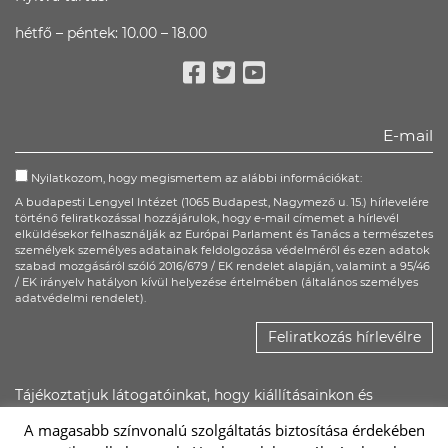
hétfő – péntek: 10.00 – 18.00
Facebook
Twitter
Youtube
Nyilatkozom, hogy megismertem az alábbi információkat:
A budapesti Lengyel Intézet (1065 Budapest, Nagymező u. 15.) hírlevelére
történő feliratkozással hozzájárulok, hogy e-mail címemet a hírlevél
elküldésekor felhasználják az Európai Parlament és Tanács a természetes
személyek személyes adatainak feldolgozása védelméről és ezen adatok
szabad mozgásáról szóló 2016/679 / EK rendelet alapján, valamint a 95/46
/ EK irányelv hatályon kívül helyezése értelmében (általános személyes
adatvédelmi rendelet).
Feliratkozás hírlevélre
Tájékoztatjuk látogatóinkat, hogy kiállításainkon és
rendezvényeinken kép- és hangfelvétel készülhet, ezeket a
A magasabb színvonalú szolgáltatás biztosítása érdekében
Lengyel Intézet saját felületein, illetőleg promóciós