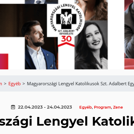
m
>
Egyéb
>
Magyarországi Lengyel Katolikusok Szt. Adalbert Eg
22.04.2023 - 24.04.2023
Egyéb
,
Program
,
Zene
zági Lengyel Katoli