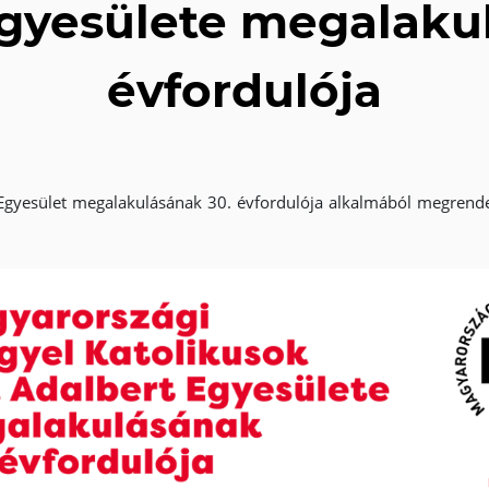
gyesülete megalaku
évfordulója
t Egyesület megalakulásának 30. évfordulója alkalmából megrend