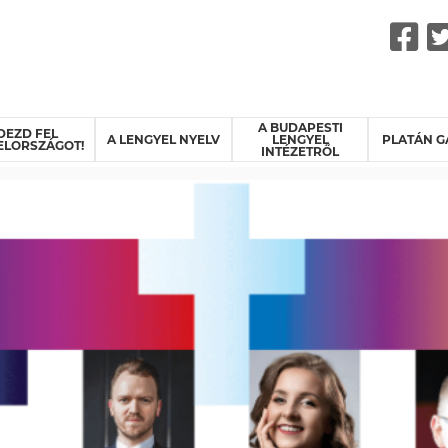
F
A BUDAPESTI
DEZD FEL
A LENGYEL NYELV
LENGYEL
PLATÁN G
ELORSZÁGOT!
INTÉZETRŐL