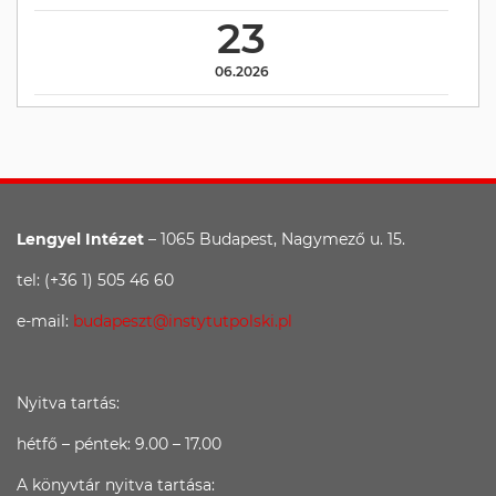
23
06.2026
Lengyel Intézet
– 1065 Budapest, Nagymező u. 15.
tel: (+36 1) 505 46 60
e-mail:
budapeszt@instytutpolski.pl
Nyitva tartás:
hétfő – péntek: 9.00 – 17.00
A könyvtár nyitva tartása: