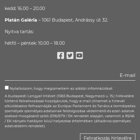
kedd: 16.00 – 20.00
Platán Galéria
– 1061 Budapest, Andrássy út 32.
Nyitva tartás:
hétfő – péntek: 10.00 – 18.00
Facebook
Twitter
Youtube
Nyilatkozom, hogy megismertem az alábbi információkat:
A budapesti Lengyel Intézet (1065 Budapest, Nagymező u. 15.) hírlevelére
történő feliratkozással hozzájárulok, hogy e-mail címemet a hírlevél
elküldésekor felhasználják az Európai Parlament és Tanács a természetes
személyek személyes adatainak feldolgozása védelméről és ezen adatok
szabad mozgásáról szóló 2016/679 / EK rendelet alapján, valamint a 95/46
/ EK irányelv hatályon kívül helyezése értelmében (általános személyes
adatvédelmi rendelet).
Feliratkozás hírlevélre