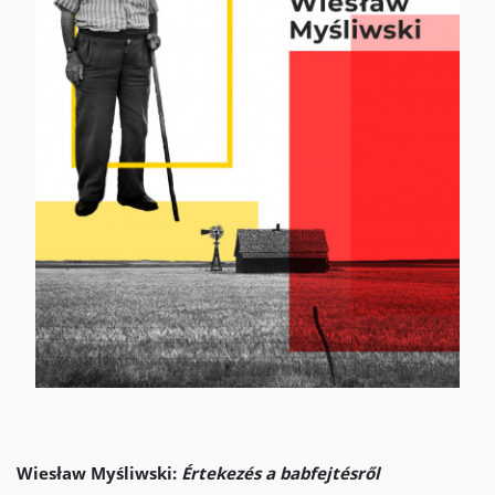
Wiesław Myśliwski:
Értekezés a babfejtésről