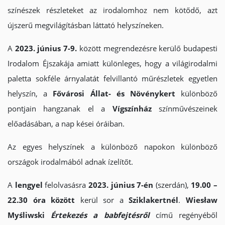
színészek részleteket az irodalomhoz nem kötődő, azt
újszerű megvilágításban láttató helyszíneken.
A
2023. június 7-9.
között megrendezésre kerülő budapesti
Irodalom Éjszakája amiatt különleges, hogy a világirodalmi
paletta sokféle árnyalatát felvillantó műrészletek egyetlen
helyszín, a
Fővárosi Állat- és Növénykert
különböző
pontjain hangzanak el a
Vígszínház
színművészeinek
előadásában, a nap kései óráiban.
Az egyes helyszínek a különböző napokon különböző
országok irodalmából adnak ízelítőt.
A
lengyel
felolvasásra
2023. június 7-én
(szerdán),
19.00 –
22.30 óra között
kerül sor a
Sziklakertnél
.
Wiesław
Myśliwski
Értekezés a babfejtésről
című regényéből