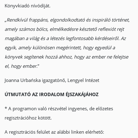
Könyvkiadó nívódíját.
„
Rendkívül frappáns, elgondolkodtató és inspiráló történet,
amely számos bölcs, elmélkedésre késztető reflexiót rejt
magában a világ és a létezés legfontosabb kérdéseiről. Az
egyik, amely különösen megérintett, hogy egyedül a
könyvek segítenek hozzá ahhoz, hogy az ember ne felejtse
el, hogy ember
.”
Joanna Urbańska igazgatónő, Lengyel Intézet
ÚTMUTATÓ AZ IRODALOM ÉJSZAKÁJÁHOZ
* A programon való részvétel ingyenes, de előzetes
regisztrációhoz kötött.
A regisztrációs felület az alábbi linken elérhető: