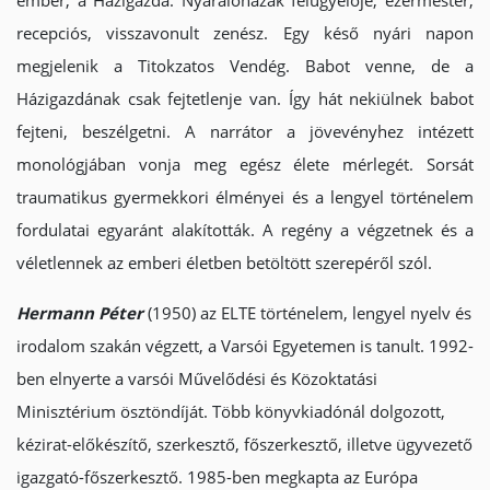
ember, a Házigazda. Nyaralóházak felügyelője, ezermester,
recepciós, visszavonult zenész. Egy késő nyári napon
megjelenik a Titokzatos Vendég. Babot venne, de a
Házigazdának csak fejtetlenje van. Így hát nekiülnek babot
fejteni, beszélgetni. A narrátor a jövevényhez intézett
monológjában vonja meg egész élete mérlegét. Sorsát
traumatikus gyermekkori élményei és a lengyel történelem
fordulatai egyaránt alakították. A regény a végzetnek és a
véletlennek az emberi életben betöltött szerepéről szól.
Hermann Péter
(1950) az ELTE történelem, lengyel nyelv és
irodalom szakán végzett, a Varsói Egyetemen is tanult. 1992-
ben elnyerte a varsói Művelődési és Közoktatási
Minisztérium ösztöndíját. Több könyvkiadónál dolgozott,
kézirat-előkészítő, szerkesztő, főszerkesztő, illetve ügyvezető
igazgató-főszerkesztő. 1985-ben megkapta az Európa