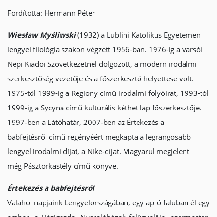
Fordította: Hermann Péter
Wiesław Myśliwski
(1932) a Lublini Katolikus Egyetemen
lengyel filológia szakon végzett 1956-ban. 1976-ig a varsói
Népi Kiadói Szövetkezetnél dolgozott, a modern irodalmi
szerkesztőség vezetője és a főszerkesztő helyettese volt.
1975-től 1999-ig a
Regiony
című irodalmi folyóirat, 1993-tól
1999-ig a
Sycyna
című kulturális kéthetilap főszerkesztője.
1997-ben a
Látóhatár
, 2007-ben az
Értekezés a
babfejtésről
című regényéért megkapta a legrangosabb
lengyel irodalmi díjat, a Nike-díjat. Magyarul megjelent
még
Pásztorkastély
című könyve.
Értekezés a babfejtésről
Valahol napjaink Lengyelországában, egy apró faluban él egy