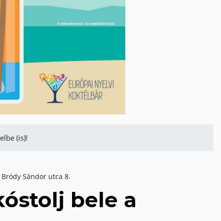
lbe (is)!
 Bródy Sándor utca 8.
óstolj bele a