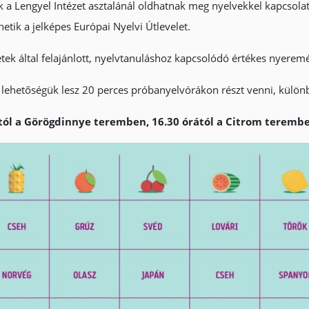
 a Lengyel Intézet asztalánál oldhatnak meg nyelvekkel kapcsola
hetik a jelképes Európai Nyelvi Útlevelet.
zetek által felajánlott, nyelvtanuláshoz kapcsolódó értékes nyerem
 lehetőségük lesz 20 perces próbanyelvórákon részt venni, külön
ától a Görögdinnye teremben, 16.30 órától a Citrom teremb