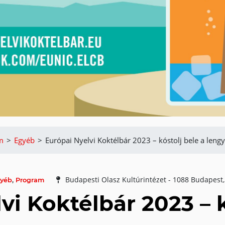
m
>
Egyéb
>
Európai Nyelvi Koktélbár 2023 – kóstolj bele a lengye
Budapesti Olasz Kultúrintézet - 1088 Budapest,
yéb
,
Program
vi Koktélbár 2023 – k