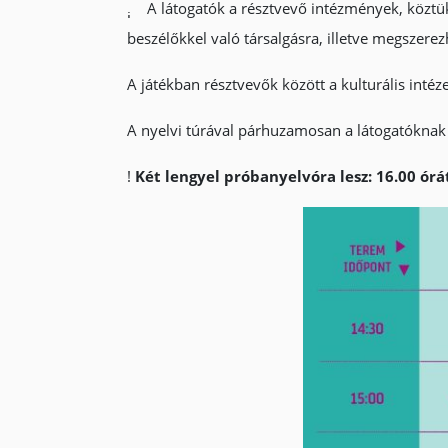
A látogatók a résztvevő intézmények, köztük
beszélőkkel való társalgásra, illetve megszerez
A játékban résztvevők között a kulturális inté
A nyelvi túrával párhuzamosan a látogatóknak
!
Két lengyel próbanyelvóra lesz: 16.00 ór