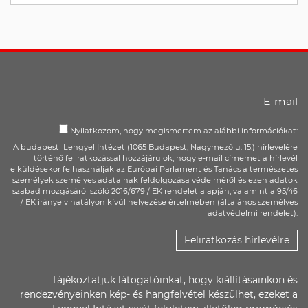
Nyilatkozom, hogy megismertem az alábbi információkat:
A budapesti Lengyel Intézet (1065 Budapest, Nagymező u. 15.) hírlevelére
történő feliratkozással hozzájárulok, hogy e-mail címemet a hírlevél
elküldésekor felhasználják az Európai Parlament és Tanács a természetes
személyek személyes adatainak feldolgozása védelméről és ezen adatok
szabad mozgásáról szóló 2016/679 / EK rendelet alapján, valamint a 95/46
/ EK irányelv hatályon kívül helyezése értelmében (általános személyes
adatvédelmi rendelet).
Feliratkozás hírlevélre
Tájékoztatjuk látogatóinkat, hogy kiállításainkon és
rendezvényeinken kép- és hangfelvétel készülhet, ezeket a