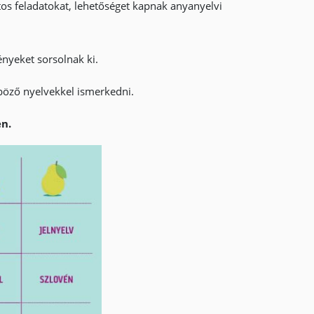
tos feladatokat, lehetőséget kapnak anyanyelvi
ényeket sorsolnak ki.
böző nyelvekkel ismerkedni.
en.