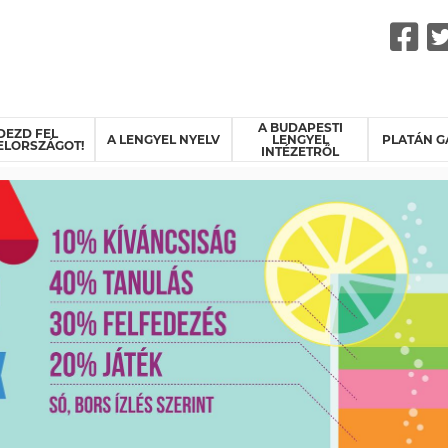
F
A BUDAPESTI
DEZD FEL
A LENGYEL NYELV
LENGYEL
PLATÁN G
ELORSZÁGOT!
INTÉZETRŐL