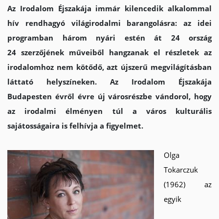
Az Irodalom Éjszakája immár kilencedik alkalommal
hív rendhagyó világirodalmi barangolásra: az idei
programban három nyári estén át 24 ország
24 szerzőjének műveiből hangzanak el részletek az
irodalomhoz nem kötődő, azt újszerű megvilágításban
láttató helyszíneken. Az Irodalom Éjszakája
Budapesten évről évre új városrészbe vándorol, hogy
az irodalmi élményen túl a város kulturális
sajátosságaira is felhívja a figyelmet.
Olga
Tokarczuk
(1962) az
egyik