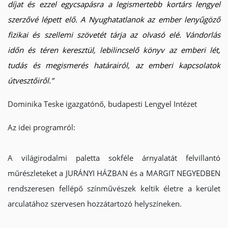
díjat és ezzel egycsapásra a legismertebb kortárs lengyel
szerzővé lépett elő. A
Nyughatatlanok
az ember lenyűgöző
fizikai és szellemi szövetét tárja az olvasó elé. Vándorlás
időn és téren keresztül, lebilincselő könyv az emberi lét,
tudás és megismerés határairól, az emberi kapcsolatok
útvesztőiről.”
Dominika Teske igazgatónő, budapesti Lengyel Intézet
Az idei programról:
A világirodalmi paletta sokféle árnyalatát felvillantó
műrészleteket a JURÁNYI HÁZBAN és a MARGIT NEGYEDBEN
rendszeresen fellépő színművészek keltik életre a kerület
arculatához szervesen hozzátartozó helyszíneken.