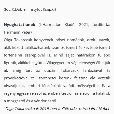
(fot. K.Dubiel, Instytut Książki)
Nyughatatlanok
(L’Harmattan Kiadó, 2021, fordította:
Hermann Péter)
Olga Tokarczuk könyvének hősei nomádok, örök utazók,
akik között találkozhatunk számos ismert és kevésbé ismert
történelmi szereplővel is. Mind saját határaikon túllépő
figurák, akikkel együtt a Világegyetem végtelenségét élhetjük
át, amíg tart az utazás. Tokarczuk fantáziával és
provokációval teli történetei korunk felszíne alá vezetik
olvasójukat, emberi létezésünk valódi mélységeibe. Ez a
regény egyszerre szól az emberi testről, az életről, a halálról,
a mozgásról és a vándorlásról.
​”
Olga Tokarczuknak 2019-ben ítélték oda az irodalmi Nobel-