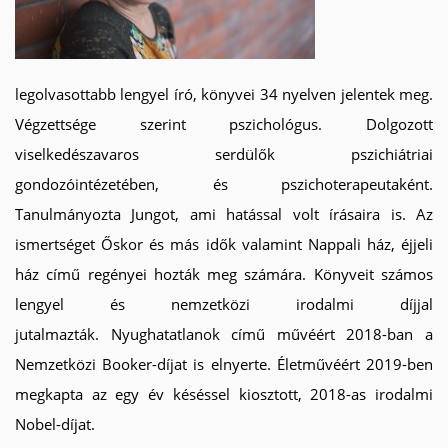
legolvasottabb lengyel író, könyvei 34 nyelven jelentek meg.
Végzettsége szerint pszichológus. Dolgozott
viselkedészavaros serdülők pszichiátriai
gondozóintézetében, és pszichoterapeutaként.
Tanulmányozta Jungot, ami hatással volt írásaira is. Az
ismertséget
Őskor és más idők
valamint
Nappali ház, éjjeli
ház
című regényei hozták meg számára. Könyveit számos
lengyel és nemzetközi irodalmi díjjal
jutalmazták.
Nyughatatlanok
című művéért 2018-ban a
Nemzetközi Booker-díjat is elnyerte. Életművéért 2019-ben
megkapta az egy év késéssel kiosztott, 2018-as irodalmi
Nobel-díjat.