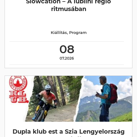
Slowcation – A lublini régió
ritmusában
Kiállítás
,
Program
08
07.2026
Dupla klub est a Szia Lengyelország