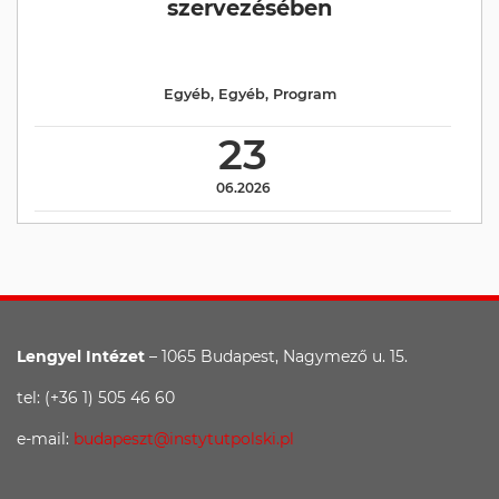
szervezésében
Egyéb
,
Egyéb
,
Program
23
06.2026
Lengyel Intézet
– 1065 Budapest, Nagymező u. 15.
tel: (+36 1) 505 46 60
e-mail:
budapeszt@instytutpolski.pl