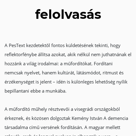
felolvasás
A PesText kezdetektől fontos küldetésének tekinti, hogy
reflektorfénybe állítsa azokat, akik nélkül nem juthatnának el
hozzánk a világ irodalmai: a műfordítókat. Fordítani
nemcsak nyelvet, hanem kultúrát, látásmódot, ritmust és
érzékenységet is jelent – idén is különleges lehetőség nyílik
bepillantani ebbe a munkába.
A műfordító műhely résztvevői a visegrádi országokból
érkeznek, és közösen dolgoztak Kemény István A demencia
társadalma című versének fordításán. A magyar mellett