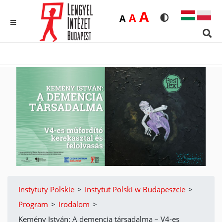
Duża
A
Średnia
A
Domyślna
A
Rozmiar czcionk
Wersja kon
MENU
Sear
Instytuty Polskie
>
Instytut Polski w Budapeszcie
>
Program
>
Irodalom
>
Kemény István: A demencia társadalma – V4-es