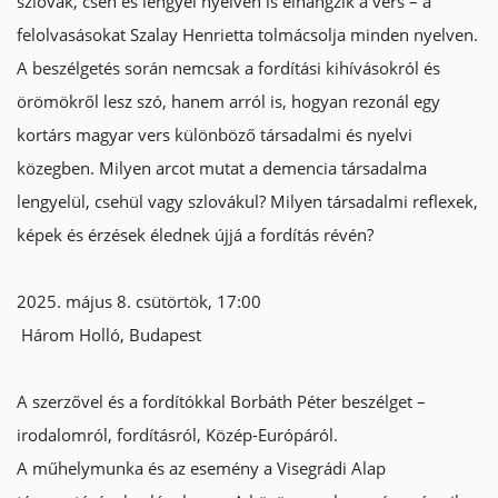
szlovák, cseh és lengyel nyelven is elhangzik a vers – a
felolvasásokat Szalay Henrietta tolmácsolja minden nyelven.
A beszélgetés során nemcsak a fordítási kihívásokról és
örömökről lesz szó, hanem arról is, hogyan rezonál egy
kortárs magyar vers különböző társadalmi és nyelvi
közegben. Milyen arcot mutat a demencia társadalma
lengyelül, csehül vagy szlovákul? Milyen társadalmi reflexek,
képek és érzések élednek újjá a fordítás révén?
2025. május 8. csütörtök, 17:00
Három Holló, Budapest
A szerzővel és a fordítókkal Borbáth Péter beszélget –
irodalomról, fordításról, Közép-Európáról.
A műhelymunka és az esemény a Visegrádi Alap