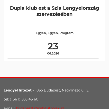
Dupla klub est a Szia Lengyelország
szervezésében
Egyéb
,
Egyéb
,
Program
23
06.2026
Lengyel Intézet
– 1065 Budapest, Nagymező u. 15.
tel: (+36 1) 505 46 60
e-mail:
budapeszt@instytutpolski.pl