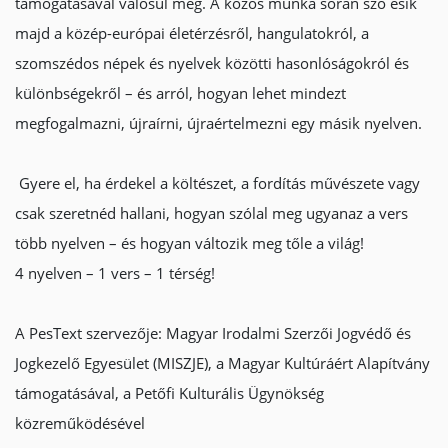
támogatásával valósul meg. A közös munka során szó esik
majd a közép-európai életérzésről, hangulatokról, a
szomszédos népek és nyelvek közötti hasonlóságokról és
különbségekről – és arról, hogyan lehet mindezt
megfogalmazni, újraírni, újraértelmezni egy másik nyelven.
Gyere el, ha érdekel a költészet, a fordítás művészete vagy
csak szeretnéd hallani, hogyan szólal meg ugyanaz a vers
több nyelven – és hogyan változik meg tőle a világ!
4 nyelven – 1 vers – 1 térség!
A PesText szervezője: Magyar Irodalmi Szerzői Jogvédő és
Jogkezelő Egyesület (MISZJE), a Magyar Kultúráért Alapítvány
támogatásával, a Petőfi Kulturális Ügynökség
közreműködésével