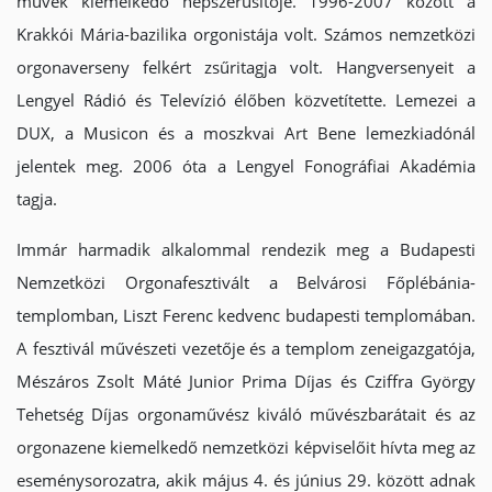
művek kiemelkedő népszerűsítője. 1996-2007 között a
Krakkói Mária-bazilika orgonistája volt. Számos nemzetközi
orgonaverseny felkért zsűritagja volt. Hangversenyeit a
Lengyel Rádió és Televízió élőben közvetítette. Lemezei a
DUX, a Musicon és a moszkvai Art Bene lemezkiadónál
jelentek meg. 2006 óta a Lengyel Fonográfiai Akadémia
tagja.
Immár harmadik alkalommal rendezik meg a Budapesti
Nemzetközi Orgonafesztivált a Belvárosi Főplébánia-
templomban, Liszt Ferenc kedvenc budapesti templomában.
A fesztivál művészeti vezetője és a templom zeneigazgatója,
Mészáros Zsolt Máté Junior Prima Díjas és Cziffra György
Tehetség Díjas orgonaművész kiváló művészbarátait és az
orgonazene kiemelkedő nemzetközi képviselőit hívta meg az
eseménysorozatra, akik május 4. és június 29. között adnak