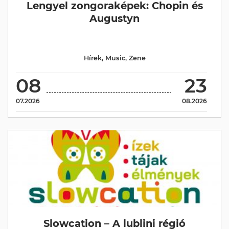
Lengyel zongoraképek: Chopin és
Augustyn
Hírek
,
Music
,
Zene
08
23
07.2026
08.2026
Slowcation – A lublini régió