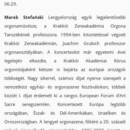
06.29.
Marek Stefański
Lengyelország egyik legjelentősebb
orgonaművésze, a Krakkói Zeneakadémia Orgona
Tanszékének professzora. 1994-ben kitüntetéssel végzett
Krakkói Zeneakadémián, Joachim Grubich professzor
orgonaosztályában. A koncertezést már egyetemi évei
legelején elkezdte, a Krakkói Akadémiai Kórus
orgonistájaként kétszer is bejárta az európai országok
többségét. Nagy sikerrel, számos díjat nyerve szerepelt a
nemzetközi egyház- és orgonazenei fesztiválokon, többek
között I. díjat érdemelt ki a rangos European Forum d’Art
Sacre seregszemlén. Koncertezett Európa legtöbb
országában, Észak- és Dél-Amerikában, Izraelben és
Oroszországban. A lengyel orgonazene, főként a 20. századi