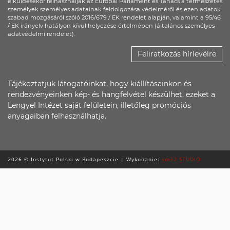
elküldésekor felhasználják az Európai Parlament és Tanács a természetes
személyek személyes adatainak feldolgozása védelméről és ezen adatok
szabad mozgásáról szóló 2016/679 / EK rendelet alapján, valamint a 95/46
/ EK irányelv hatályon kívül helyezése értelmében (általános személyes
adatvédelmi rendelet).
Feliratkozás hírlevélre
Tájékoztatjuk látogatóinkat, hogy kiállításainkon és
rendezvényeinken kép- és hangfelvétel készülhet, ezeket a
Lengyel Intézet saját felületein, illetőleg promóciós
anyagaiban felhasználhatja.
2026 © Instytut Polski w Budapeszcie | Wykonanie:
sm32 STUDIO