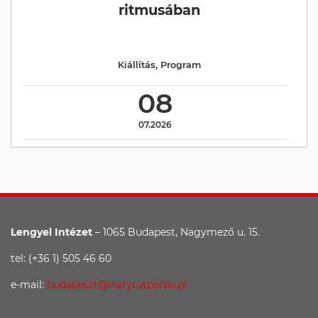
ritmusában
Kiállítás
,
Program
08
07.2026
Lengyel Intézet
– 1065 Budapest, Nagymező u. 15.
tel: (+36 1) 505 46 60
e-mail:
budapeszt@instytutpolski.pl