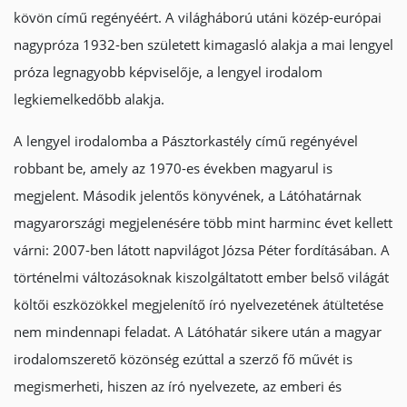
kövön című regényéért. A világháború utáni közép-európai
nagypróza 1932-ben született kimagasló alakja a mai lengyel
próza legnagyobb képviselője, a lengyel irodalom
legkiemelkedőbb alakja.
A lengyel irodalomba a Pásztorkastély című regényével
robbant be, amely az 1970-es években magyarul is
megjelent. Második jelentős könyvének, a Látóhatárnak
magyarországi megjelenésére több mint harminc évet kellett
várni: 2007-ben látott napvilágot Józsa Péter fordításában. A
történelmi változásoknak kiszolgáltatott ember belső világát
költői eszközökkel megjelenítő író nyelvezetének átültetése
nem mindennapi feladat. A Látóhatár sikere után a magyar
irodalomszerető közönség ezúttal a szerző fő művét is
megismerheti, hiszen az író nyelvezete, az emberi és