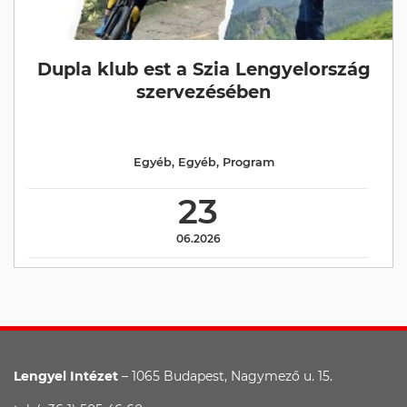
Dupla klub est a Szia Lengyelország
szervezésében
Egyéb
,
Egyéb
,
Program
23
06.2026
Lengyel Intézet
– 1065 Budapest, Nagymező u. 15.