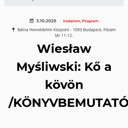
3.10.2025
Irodalom
,
Program
Bálna Honvédelmi Központ - 1093 Budapest, Fővám
tér 11-12.
Wiesław
Myśliwski: Kő a
kövön
/KÖNYVBEMUTAT