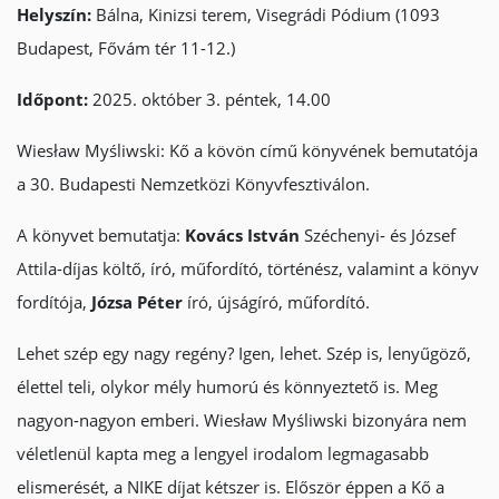
Helyszín:
Bálna, Kinizsi terem, Visegrádi Pódium (1093
Budapest, Fővám tér 11-12.)
Időpont:
2025. október 3. péntek, 14.00
Wiesław Myśliwski: Kő a kövön című könyvének bemutatója
a 30. Budapesti Nemzetközi Könyvfesztiválon.
A könyvet bemutatja:
Kovács István
Széchenyi- és József
Attila-díjas költő, író, műfordító, történész, valamint a könyv
fordítója,
Józsa Péter
író, újságíró, műfordító.
Lehet szép egy nagy regény? Igen, lehet. Szép is, lenyűgöző,
élettel teli, olykor mély humorú és könnyeztető is. Meg
nagyon-nagyon emberi. Wiesław Myśliwski bizonyára nem
véletlenül kapta meg a lengyel irodalom legmagasabb
elismerését, a NIKE díjat kétszer is. Először éppen a Kő a