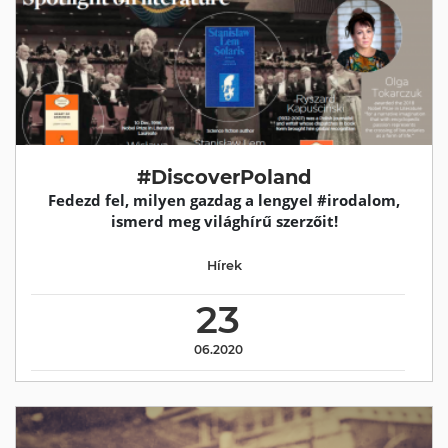
#DiscoverPoland
Fedezd fel, milyen gazdag a lengyel #irodalom,
ismerd meg világhírű szerzőit!
Hírek
23
06.2020