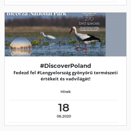
#DiscoverPoland
Fedezd fel #Lengyelország gyönyörű természeti
értékeit és vadvilágát!
Hírek
18
06.2020