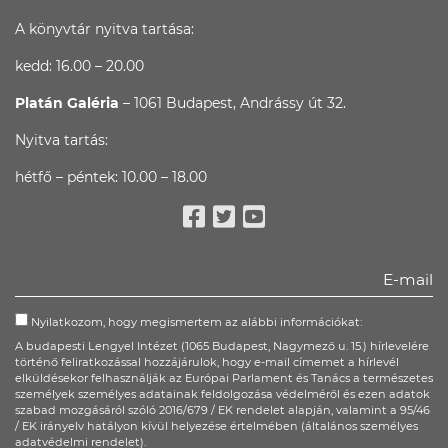
A könyvtár nyitva tartása:
kedd: 16.00 – 20.00
Platán Galéria
– 1061 Budapest, Andrássy út 32.
Nyitva tartás:
hétfő – péntek: 10.00 – 18.00
Facebook
Twitter
Youtube
Nyilatkozom, hogy megismertem az alábbi információkat:
A budapesti Lengyel Intézet (1065 Budapest, Nagymező u. 15.) hírlevelére
történő feliratkozással hozzájárulok, hogy e-mail címemet a hírlevél
elküldésekor felhasználják az Európai Parlament és Tanács a természetes
személyek személyes adatainak feldolgozása védelméről és ezen adatok
szabad mozgásáról szóló 2016/679 / EK rendelet alapján, valamint a 95/46
/ EK irányelv hatályon kívül helyezése értelmében (általános személyes
adatvédelmi rendelet).