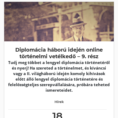
Diplomácia háború idején online
történelmi vetélkedő – 9. rész
Tudj meg többet a lengyel diplomácia történetéről
és nyerj! Ha szereted a történelmet, és kíváncsi
vagy a II. világháború idején komoly kihívások
előtt álló lengyel diplomácia történetére és
felelősségteljes szerepvállalására, próbára teheted
ismereteidet.
Hírek
18