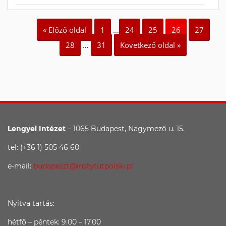
« Előző oldal
1
…
24
25
26
27
28
…
31
Következő oldal »
Lengyel Intézet
– 1065 Budapest, Nagymező u. 15.
tel: (+36 1) 505 46 60
e-mail:
budapeszt@instytutpolski.pl
Nyitva tartás:
hétfő – péntek: 9.00 – 17.00