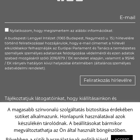
Facebook
Twitter
Youtube
Nyilatkozom, hogy megismertem az alábbi információkat:
A budapesti Lengyel Intézet (1065 Budapest, Nagymező u. 15.) hírlevelére
történő feliratkozással hozzájárulok, hogy e-mail címemet a hírlevél
elküldésekor felhasználják az Európai Parlament és Tanács a természetes
személyek személyes adatainak feldolgozása védelméről és ezen adatok
szabad mozgásáról szóló 2016/679 / EK rendelet alapján, valamint a 95/46
/ EK irányelv hatályon kívül helyezése értelmében (általános személyes
adatvédelmi rendelet).
Feliratkozás hírlevélre
Tájékoztatjuk látogatóinkat, hogy kiállításainkon és
rendezvényeinken kép- és hangfelvétel készülhet, ezeket a
A magasabb színvonalú szolgáltatás biztosítása érdekében
Lengyel Intézet saját felületein, illetőleg promóciós
sütiket alkalmazunk. Honlapunk használatával azok
anyagaiban felhasználhatja.
készülékén tárolódnak. A beállításokat bármikor
megváltoztathatja az Ön által használt böngészőben.
Sc
Bővebben a sütik használatának politikájáról
ACCEPT