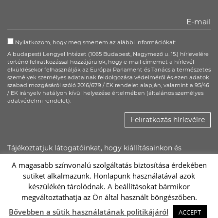
Facebook
Twitter
Youtube
Nyilatkozom, hogy megismertem az alábbi információkat:
A budapesti Lengyel Intézet (1065 Budapest, Nagymező u. 15.) hírlevelére
történő feliratkozással hozzájárulok, hogy e-mail címemet a hírlevél
elküldésekor felhasználják az Európai Parlament és Tanács a természetes
személyek személyes adatainak feldolgozása védelméről és ezen adatok
szabad mozgásáról szóló 2016/679 / EK rendelet alapján, valamint a 95/46
/ EK irányelv hatályon kívül helyezése értelmében (általános személyes
adatvédelmi rendelet).
Feliratkozás hírlevélre
Tájékoztatjuk látogatóinkat, hogy kiállításainkon és
rendezvényeinken kép- és hangfelvétel készülhet, ezeket a
A magasabb színvonalú szolgáltatás biztosítása érdekében
Lengyel Intézet saját felületein, illetőleg promóciós
sütiket alkalmazunk. Honlapunk használatával azok
anyagaiban felhasználhatja.
készülékén tárolódnak. A beállításokat bármikor
megváltoztathatja az Ön által használt böngészőben.
Sc
Bővebben a sütik használatának politikájáról
ACCEPT