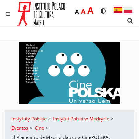
Duża
A
Średnia
A
Domyślna
A
Rozmiar czcionk
Wersja kon
MENU
Sear
Instytuty Polskie
>
Instytut Polski w Madrycie
>
Eventos
>
Cine
>
El Planetario de Madrid clausura CinePOLSKA: