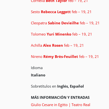
Cornelia
Beth Taylor
feb – 19, 21
Sesto
Rebecca Leggett
feb – 19, 21
Cleopatra
Sabine Devieilhe
feb – 19, 21
Tolomeo
Yuri Minenko
feb – 19, 21
Achilla
Alex Rosen
feb – 19, 21
Nireno
Rémy Brès-Feuillet
feb – 19, 21
Idioma
Italiano
Sobretítulos en
Inglés, Español
MÁS INFORMACIÓN Y ENTRADAS
Giulio Cesare in Egitto | Teatro Real