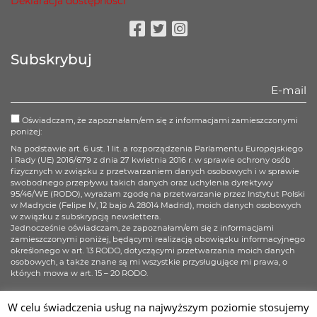
Deklaracja dostępności
Facebook
Twitter
Instagram
Subskrybuj
Oświadczam, że zapoznałam/em się z informacjami zamieszczonymi
poniżej:
Na podstawie art. 6 ust. 1 lit. a rozporządzenia Parlamentu Europejskiego
i Rady (UE) 2016/679 z dnia 27 kwietnia 2016 r. w sprawie ochrony osób
fizycznych w związku z przetwarzaniem danych osobowych i w sprawie
swobodnego przepływu takich danych oraz uchylenia dyrektywy
95/46/WE (RODO), wyrażam zgodę na przetwarzanie przez Instytut Polski
w Madrycie (Felipe IV, 12 bajo A 28014 Madrid), moich danych osobowych
w związku z subskrypcją newslettera.
Jednocześnie oświadczam, że zapoznałam/em się z informacjami
zamieszczonymi poniżej, będącymi realizacją obowiązku informacyjnego
określonego w art. 13 RODO, dotyczącymi przetwarzania moich danych
osobowych, a także znane są mi wszystkie przysługujące mi prawa, o
których mowa w art. 15 – 20 RODO.
Więcej informacji
W celu świadczenia usług na najwyższym poziomie stosujemy