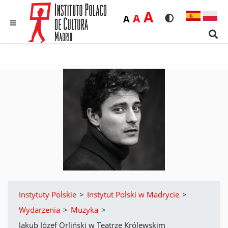
Duża
A
Średnia
A
Domyślna
A
Rozmiar czcionk
Wersja kon
MENU
Sear
Instytuty Polskie
>
Instytut Polski w Madrycie
>
Wydarzenia
>
Muzyka
>
Jakub Józef Orliński w Teatrze Królewskim