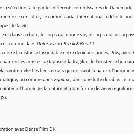
e la sélection faite par les différents commissaires du Danemark, d
même se consulter, ce commissariat international a dévoilé une 
apes de la vie.
 et dans sa chute, le corps qui donne vie, le corps qui se surpass
 succès comme dans
Dolorosa
ou
Break＆Break
!
s contre la distance insondable entre deux personnes. Puis, avec
 nature. Les artistes juxtaposent la fragilité de l’existence humai
cela s’entremêle. Les liens étroits qui unissent la nature, l’homm
 climatique, ou comme dans
Equilux
, dans une lutte durable. Le mou
r maintenir l’humanité, la nature et toute forme de vie en équilibre
(S).
oration avec Danse Film DK