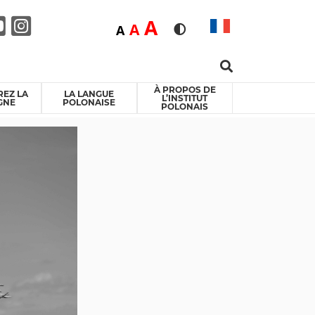
Duża
A
Średnia
A
Domyślna
A
Rozmiar czcionki
Wersja kontrastowa
Search …
ebook
itter
Youtube
Instagram
À PROPOS DE
EZ LA
LA LANGUE
L’INSTITUT
GNE
POLONAISE
POLONAIS