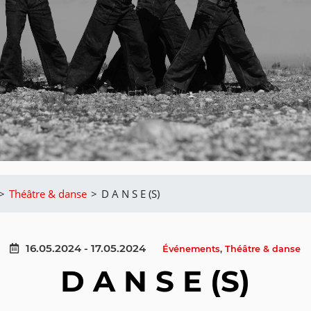
>
Théâtre & danse
>
D A N S E (S)
16.05.2024 - 17.05.2024
Événements
,
Théâtre & danse
D A N S E (S)