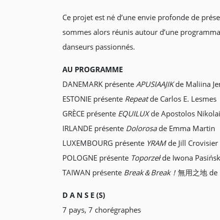
Ce projet est né d’une envie profonde de prés
sommes alors réunis autour d’une programmati
danseurs passionnés.
AU PROGRAMME
DANEMARK présente
APUSIAAJIK
de Maliina J
ESTONIE présente
Repeat
de Carlos E. Lesmes
GRÈCE présente
EQUILUX
de Apostolos Nikolai
IRLANDE présente
Dolorosa
de Emma Martin
LUXEMBOURG présente
YRAM
de Jill Crovisier
POLOGNE présente
Toporzeł
de Iwona Pasińs
TAIWAN présente
Break＆Break！
無用之地 de C
D A N S E (S)
7 pays, 7 chorégraphes