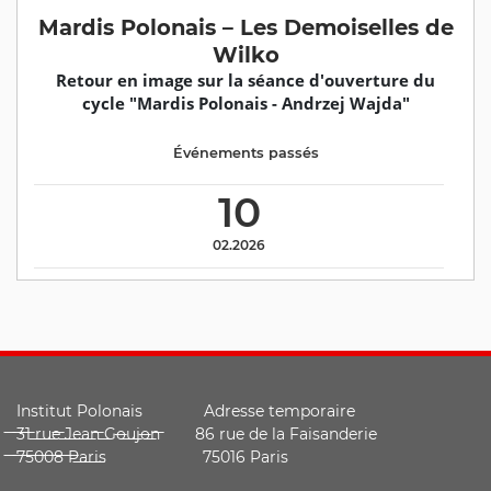
Mardis Polonais – Les Demoiselles de
Wilko
Retour en image sur la séance d'ouverture du
cycle "Mardis Polonais - Andrzej Wajda"
Événements passés
10
02.2026
Institut Polonais Adresse temporaire
̶3̶1̶ ̶r̶u̶e̶ ̶J̶e̶a̶n̶ ̶G̶o̶u̶j̶o̶n̶ ̶ 86 rue de la Faisanderie
̶7̶5̶0̶0̶8̶ ̶P̶a̶r̶i̶s̶ 75016 Paris