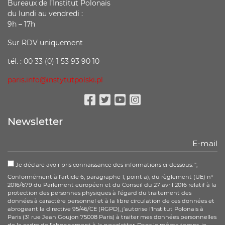
Bureaux de l’Institut Polonais
du lundi au vendredi :
9h – 17h
Sur RDV uniquement
tél. : 00 33 (0) 1 53 93 90 10
paris.info@instytutpolski.pl
Facebook
Twitter
Youtube
Instagram
Newsletter
Je déclare avoir pris connaissance des informations ci-dessous: ";
Conformément à l'article 6, paragraphe 1, point a), du règlement (UE) n°
2016/679 du Parlement européen et du Conseil du 27 avril 2016 relatif à la
protection des personnes physiques à l'égard du traitement des
données à caractère personnel et à la libre circulation de ces données et
abrogeant la directive 95/46/CE (RGPD), j'autorise l'Institut Polonais à
Paris (31 rue Jean Goujon 75008 Paris) à traiter mes données personnelles
de le cadre de l'abonnement à la newsletter. Dans le même temps, je