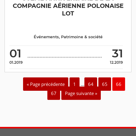
COMPAGNIE AÉRIENNE POLONAISE
LOT
Événements
,
Patrimoine & société
01
31
01.2019
12.2019
« Page précédente
1
…
64
65
66
67
Page suivante »