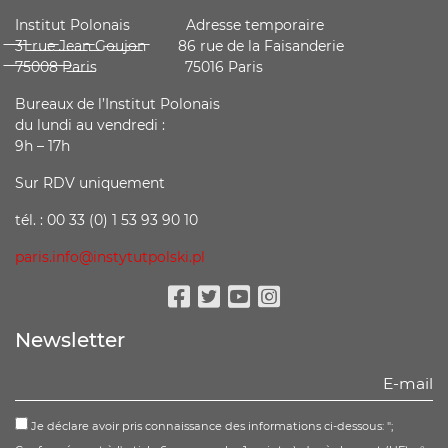
Institut Polonais Adresse temporaire
̶3̶1̶ ̶r̶u̶e̶ ̶J̶e̶a̶n̶ ̶G̶o̶u̶j̶o̶n̶ ̶ 86 rue de la Faisanderie
̶7̶5̶0̶0̶8̶ ̶P̶a̶r̶i̶s̶ 75016 Paris
Bureaux de l’Institut Polonais
du lundi au vendredi :
9h – 17h
Sur RDV uniquement
tél. : 00 33 (0) 1 53 93 90 10
paris.info@instytutpolski.pl
Facebook
Twitter
Youtube
Instagram
Newsletter
Je déclare avoir pris connaissance des informations ci-dessous: ";