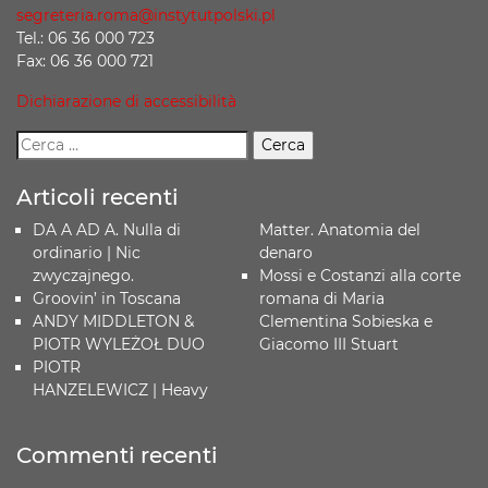
segreteria.roma@instytutpolski.pl
Tel.: 06 36 000 723
Fax: 06 36 000 721
Dichiarazione di accessibilità
Articoli recenti
DA A AD A. Nulla di
Matter. Anatomia del
ordinario | Nic
denaro
zwyczajnego.
Mossi e Costanzi alla corte
Groovin’ in Toscana
romana di Maria
ANDY MIDDLETON &
Clementina Sobieska e
PIOTR WYLEŻOŁ DUO
Giacomo III Stuart
PIOTR
HANZELEWICZ | Heavy
Commenti recenti