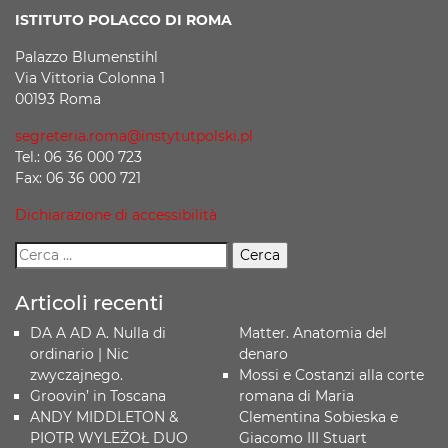
ISTITUTO POLACCO DI ROMA
Palazzo Blumenstihl
Via Vittoria Colonna 1
00193 Roma
segreteria.roma@instytutpolski.pl
Tel.: 06 36 000 723
Fax: 06 36 000 721
Dichiarazione di accessibilità
Articoli recenti
DA A AD A. Nulla di
Matter. Anatomia del
ordinario | Nic
denaro
zwyczajnego.
Mossi e Costanzi alla corte
Groovin’ in Toscana
romana di Maria
ANDY MIDDLETON &
Clementina Sobieska e
PIOTR WYLEŻOŁ DUO
Giacomo III Stuart