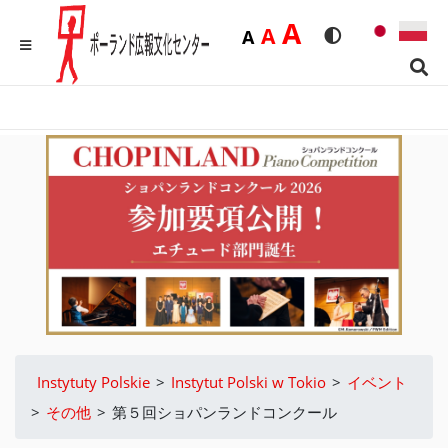
Duża
A
Średnia
A
Domyślna
A
Rozmiar czcionk
Wersja kon
MENU
Sear
Instytuty Polskie
>
Instytut Polski w Tokio
>
イベント
>
その他
>
第５回ショパンランドコンクール