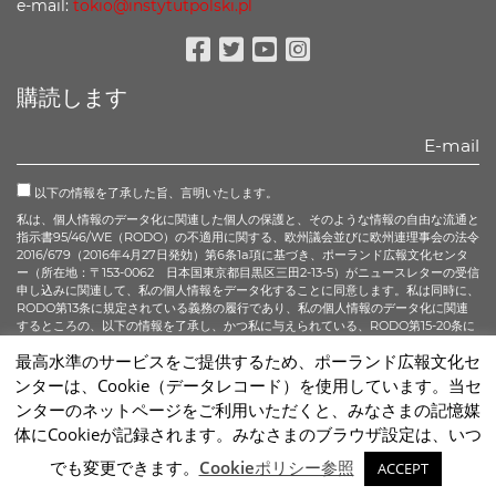
e-mail:
tokio@instytutpolski.pl
Facebook
Twitter
Youtube
Instagram
購読します
以下の情報を了承した旨、言明いたします。
私は、個人情報のデータ化に関連した個人の保護と、そのような情報の自由な流通と
指示書95/46/WE（RODO）の不適用に関する、欧州議会並びに欧州連理事会の法令
2016/679（2016年4月27日発効）第6条1a項に基づき、ポーランド広報文化センタ
ー（所在地：〒153-0062 日本国東京都目黒区三田2-13-5）がニュースレターの受信
申し込みに関連して、私の個人情報をデータ化することに同意します。私は同時に、
RODO第13条に規定されている義務の履行であり、私の個人情報のデータ化に関連
するところの、以下の情報を了承し、かつ私に与えられている、RODO第15-20条に
記されているすべての権利について承知している旨、言明いたします。
最高水準のサービスをご提供するため、ポーランド広報文化セ
ンターは、Cookie（データレコード）を使用しています。当セ
購読する
ンターのネットページをご利用いただくと、みなさまの記憶媒
体にCookieが記録されます。みなさまのブラウザ設定は、いつ
Sc
でも変更できます。
Cookieポリシー参照
ACCEPT
2026 © Instytut Polski w Tokio | Wykonanie:
sm32 STUDIO