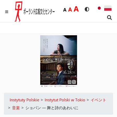
Duża
A
Średnia
A
Domyślna
A
Rozmiar czcionk
Wersja kon
MENU
Sear
Instytuty Polskie
>
Instytut Polski w Tokio
>
イベント
>
音楽
>
ショパン ― 舞と詩のあわいに