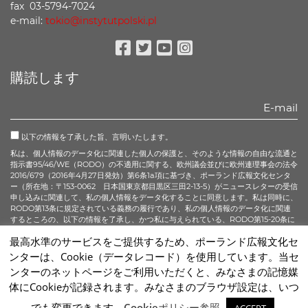
fax 03-5794-7024
e-mail:
tokio@instytutpolski.pl
Facebook
Twitter
Youtube
Instagram
購読します
以下の情報を了承した旨、言明いたします。
私は、個人情報のデータ化に関連した個人の保護と、そのような情報の自由な流通と
指示書95/46/WE（RODO）の不適用に関する、欧州議会並びに欧州連理事会の法令
2016/679（2016年4月27日発効）第6条1a項に基づき、ポーランド広報文化センタ
ー（所在地：〒153-0062 日本国東京都目黒区三田2-13-5）がニュースレターの受信
申し込みに関連して、私の個人情報をデータ化することに同意します。私は同時に、
RODO第13条に規定されている義務の履行であり、私の個人情報のデータ化に関連
するところの、以下の情報を了承し、かつ私に与えられている、RODO第15-20条に
記されているすべての権利について承知している旨、言明いたします。
最高水準のサービスをご提供するため、ポーランド広報文化セ
ンターは、Cookie（データレコード）を使用しています。当セ
購読する
ンターのネットページをご利用いただくと、みなさまの記憶媒
体にCookieが記録されます。みなさまのブラウザ設定は、いつ
Sc
でも変更できます。
Cookieポリシー参照