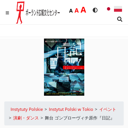
Duża
A
Średnia
A
Domyślna
A
Rozmiar czcionk
Wersja kon
MENU
Sear
Instytuty Polskie
>
Instytut Polski w Tokio
>
イベント
>
演劇・ダンス
>
舞台 ゴンブローヴィチ原作『日記』