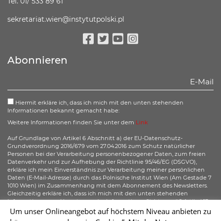
Tel. 01/ 533 89 61
sekretariat.wien@instytutpolski.pl
Facebook
Twitter
Youtube
Instagram
Abonnieren
Hiermit erkläre ich, dass ich mich mit den unten stehenden
Informationen bekannt gemacht habe:
Weitere Informationen finden Sie unter dem
Link
Auf Grundlage von Artikel 6 Abschnitt a) der EU-Datenschutz-
Grundverordnung 2016/679 vom 27.04.2016 zum Schutz natürlicher
Personen bei der Verarbeitung personenbezogener Daten, zum freien
Datenverkehr und zur Aufhebung der Richtlinie 95/46/EG (DSGVO),
erkläre ich mein Einverständnis zur Verarbeitung meiner persönlichen
Daten (E-Mail-Adresse) durch das Polnische Institut Wien (Am Gestade 7
1010 Wien) im Zusammenhang mit dem Abonnement des Newsletters.
Gleichzeitig erkläre ich, dass ich mich mit den unten stehenden
Informationen zur Umsetzung der Informationspflicht gemäß Artikel 13
der DSGVO bezüglich der Verarbeitung meiner personenbezogenen
Um unser Onlineangebot auf höchstem Niveau anbieten zu
Daten bekannt gemacht habe und ich mir meiner gemäß der Artikel 15–