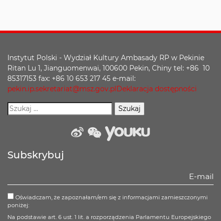
Instytut Polski - Wydział Kultury Ambasady RP w Pekinie
Ritan Lu 1, Jianguomenwai, 100600 Pekin, Chiny tel: +86 10
85317153 fax: +86 10 653 217 45 e-mail:
pekin.ip.sekretariat@msz.gov.pl
Deklaracja dostępności
weibo
wechat
Youku
Subskrybuj
Oświadczam, że zapoznałam/em się z informacjami zamieszczonymi
poniżej:
Na podstawie art. 6 ust. 1 lit. a rozporządzenia Parlamentu Europejskiego