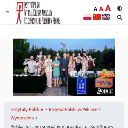
Duż
A
Średnia
A
Domyślna
A
Rozmia
We
MENU
Sear
Instytuty Polskie
>
Instytut Polski w Pekinie
>
Wydarzenia
>
Polska gościem specjalnym broadcastu „Kuai Shows