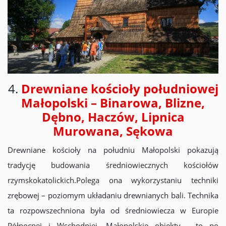
4.
Drewniane kościoły południowej
Małopolski – Binarowa, Blizne,
Dębno, Haczów, Lipnica
Murowana, Sękowa
Drewniane kościoły na południu Małopolski pokazują
tradycję budowania średniowiecznych kościołów
rzymskokatolickich.Polega ona wykorzystaniu techniki
zrębowej – poziomym układaniu drewnianych bali. Technika
ta rozpowszechniona była od średniowiecza w Europie
Północnej i Wschodniej. Małopolskie obiekty, to po