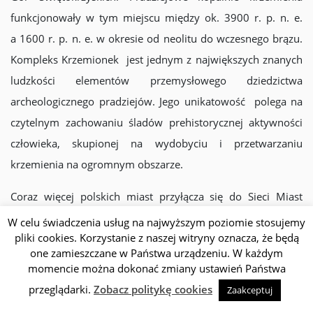
funkcjonowały w tym miejscu między ok. 3900 r. p. n. e.
a 1600 r. p. n. e. w okresie od neolitu do wczesnego brązu.
Kompleks Krzemionek jest jednym z największych znanych
ludzkości elementów przemysłowego dziedzictwa
archeologicznego pradziejów. Jego unikatowość polega na
czytelnym zachowaniu śladów prehistorycznej aktywności
człowieka, skupionej na wydobyciu i przetwarzaniu
krzemienia na ogromnym obszarze.
Coraz więcej polskich miast przyłącza się do Sieci Miast
Kreatywnych UNESCO. Kraków – Miasto Literatury –
W celu świadczenia usług na najwyższym poziomie stosujemy
pliki cookies. Korzystanie z naszej witryny oznacza, że będą
przewodniczy Komitetowi Sterującemu Miast Kreatywnych
one zamieszczane w Państwa urządzeniu. W każdym
UNESCO oraz pełni funkcję przedstawiciela Miast Literatury
momencie można dokonać zmiany ustawień Państwa
Sc
w tym Komitecie.Katowice – Miasto Muzyki – są pierwszym
przeglądarki.
Zobacz politykę cookies
Zaakceptuj
Miastem Muzyki z Europy Środkowo-Wschodniej. Łódź –