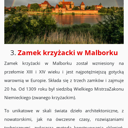
3.
Zamek krzyżacki w Malborku
Zamek krzyżacki w Malborku został wzniesiony na
przełomie XIII i XIV wieku i jest najpotężniejszą gotycką
warownią w Europie. Składa się z trzech zamków i zajmuje
20 ha. Od 1309 roku był siedzibą Wielkiego MistrzaZakonu
Niemieckiego (zwanego krzyżackim).
To unikatowe w skali świata dzieło architektoniczne, z
nowatorskimi, jak na ówczesne czasy, rozwiązaniami
technicznymi, zwłaszcza metodą konstruowania sklepień,