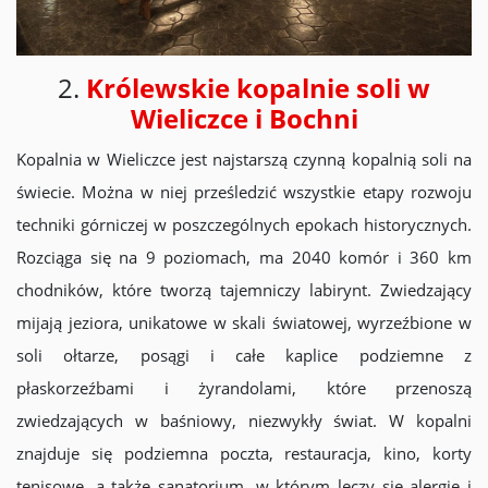
2.
Królewskie kopalnie soli w
Wieliczce i Bochni
Kopalnia w Wieliczce jest najstarszą czynną kopalnią soli na
świecie. Można w niej prześledzić wszystkie etapy rozwoju
techniki górniczej w poszczególnych epokach historycznych.
Rozciąga się na 9 poziomach, ma 2040 komór i 360 km
chodników, które tworzą tajemniczy labirynt. Zwiedzający
mijają jeziora, unikatowe w skali światowej, wyrzeźbione w
soli ołtarze, posągi i całe kaplice podziemne z
płaskorzeźbami i żyrandolami, które przenoszą
zwiedzających w baśniowy, niezwykły świat. W kopalni
znajduje się podziemna poczta, restauracja, kino, korty
tenisowe, a także sanatorium, w którym leczy się alergię i