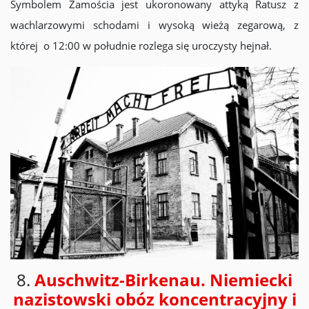
Symbolem Zamościa jest ukoronowany attyką Ratusz z
wachlarzowymi schodami i wysoką wieżą zegarową, z
której o 12:00 w południe rozlega się uroczysty hejnał.
8.
Auschwitz-Birkenau. Niemiecki
nazistowski obóz koncentracyjny i