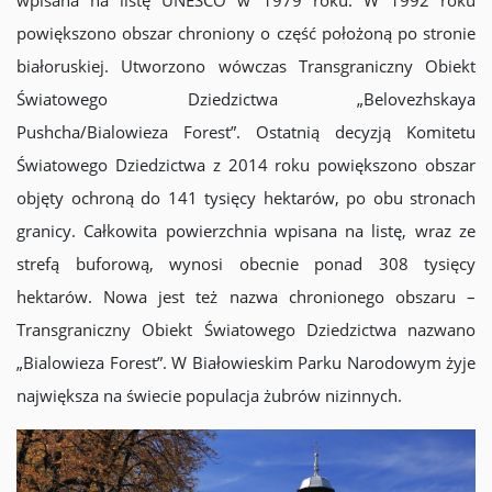
wpisana na listę UNESCO w 1979 roku. W 1992 roku
powiększono obszar chroniony o część położoną po stronie
białoruskiej. Utworzono wówczas Transgraniczny Obiekt
Światowego Dziedzictwa „Belovezhskaya
Pushcha/Bialowieza Forest”. Ostatnią decyzją Komitetu
Światowego Dziedzictwa z 2014 roku powiększono obszar
objęty ochroną do 141 tysięcy hektarów, po obu stronach
granicy. Całkowita powierzchnia wpisana na listę, wraz ze
strefą buforową, wynosi obecnie ponad 308 tysięcy
hektarów. Nowa jest też nazwa chronionego obszaru –
Transgraniczny Obiekt Światowego Dziedzictwa nazwano
„Bialowieza Forest”. W Białowieskim Parku Narodowym żyje
największa na świecie populacja żubrów nizinnych.