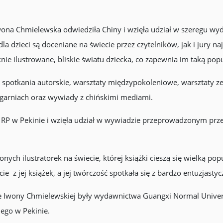
wona Chmielewska odwiedziła Chiny i wzięła udział w szeregu wy
la dzieci są doceniane na świecie przez czytelników, jak i jury n
knie ilustrowane, bliskie światu dziecka, co zapewnia im taką popu
 spotkania autorskie, warsztaty międzypokoleniowe, warsztaty z
garniach oraz wywiady z chińskimi mediami.
 RP w Pekinie i wzięła udział w wywiadzie przeprowadzonym przez
nych ilustratorek na świecie, której książki cieszą się wielką pop
e z jej książek, a jej twórczość spotkała się z bardzo entuzjast
Iwony Chmielewskiej były wydawnictwa Guangxi Normal Universit
iego w Pekinie.