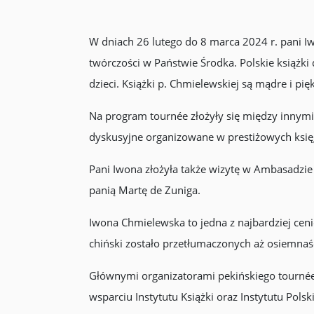
W dniach 26 lutego do 8 marca 2024 r. pani I
twórczości w Państwie Środka. Polskie książki d
dzieci. Książki p. Chmielewskiej są mądre i pię
Na program tournée złożyły się między innymi
dyskusyjne organizowane w prestiżowych księ
Pani Iwona złożyła także wizytę w Ambasadzie
panią Martę de Zuniga.
Iwona Chmielewska to jedna z najbardziej cenio
chiński zostało przetłumaczonych aż osiemnaści
Głównymi organizatorami pekińskiego tournée 
wsparciu Instytutu Książki oraz Instytutu Polsk