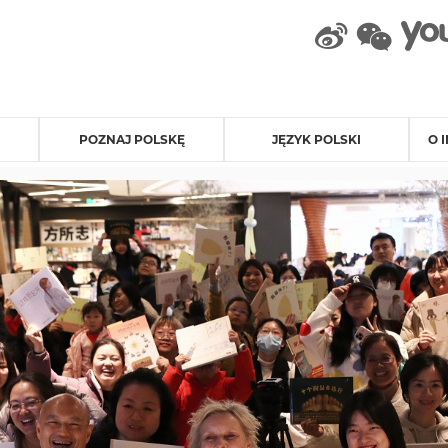
weibo
wec
POZNAJ POLSKĘ
JĘZYK POLSKI
O 