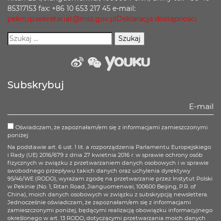
85317153 fax: +86 10 653 217 45 e-mail:
pekin.ip.sekretariat@msz.gov.pl
Deklaracja dostępności
weibo
wechat
Youku
Subskrybuj
Oświadczam, że zapoznałam/em się z informacjami zamieszczonymi
poniżej:
Na podstawie art. 6 ust. 1 lit. a rozporządzenia Parlamentu Europejskiego
i Rady (UE) 2016/679 z dnia 27 kwietnia 2016 r. w sprawie ochrony osób
fizycznych w związku z przetwarzaniem danych osobowych i w sprawie
swobodnego przepływu takich danych oraz uchylenia dyrektywy
95/46/WE (RODO), wyrażam zgodę na przetwarzanie przez Instytut Polski
w Pekinie (No. 1, Ritan Road, Jianguomenwai, 100600 Beijing, P.R. of
China), moich danych osobowych w związku z subskrypcją newslettera.
Jednocześnie oświadczam, że zapoznałam/em się z informacjami
zamieszczonymi poniżej, będącymi realizacją obowiązku informacyjnego
określonego w art. 13 RODO, dotyczącymi przetwarzania moich danych