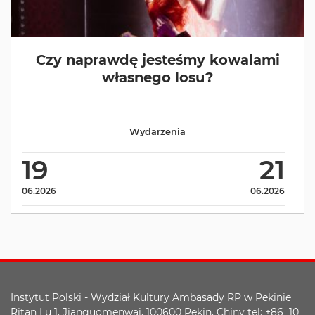
Czy naprawdę jesteśmy kowalami
własnego losu?
Wydarzenia
19
21
06.2026
06.2026
Instytut Polski - Wydział Kultury Ambasady RP w Pekinie
Ritan Lu 1, Jianguomenwai, 100600 Pekin, Chiny tel: +86 10