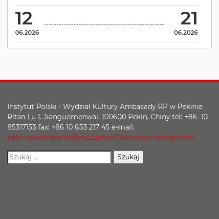
12
21
06.2026
06.2026
Instytut Polski - Wydział Kultury Ambasady RP w Pekinie
Ritan Lu 1, Jianguomenwai, 100600 Pekin, Chiny tel: +86 10
85317153 fax: +86 10 653 217 45 e-mail:
pekin.ip.sekretariat@msz.gov.pl
Deklaracja dostępności