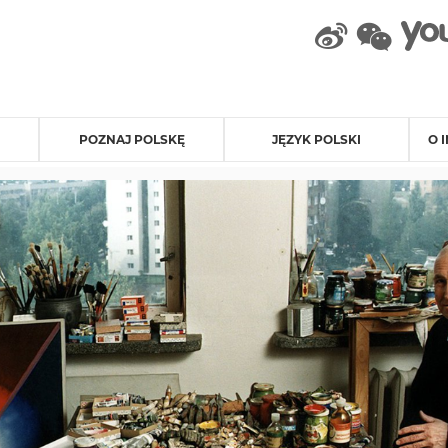
weibo
wec
POZNAJ POLSKĘ
JĘZYK POLSKI
O 