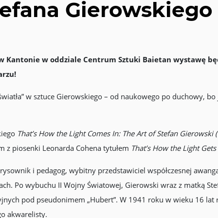
efana Gierowskiego
w Kantonie w oddziale Centrum Sztuki Baietan wystawę będ
arzu!
„światła” w sztuce Gierowskiego – od naukowego po duchowy, bo j
kiego
That’s How the Light Comes In: The Art of Stefan Gierowski
ym z piosenki Leonarda Cohena tytułem
That’s How the Light Gets 
 rysownik i pedagog, wybitny przedstawiciel współczesnej awanga
ach. Po wybuchu II Wojny Światowej, Gierowski wraz z matką Stef
cyjnych pod pseudonimem „Hubert”. W 1941 roku w wieku 16 lat r
o akwarelisty.