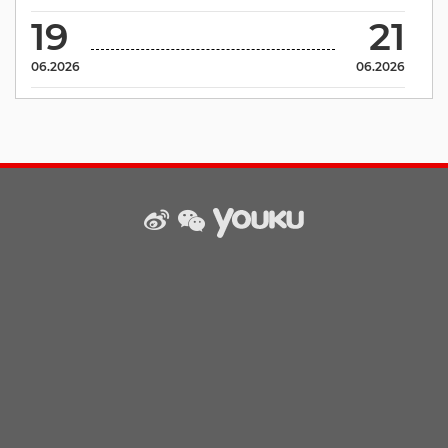
19
21
06.2026
06.2026
weibo
wechat
Youku