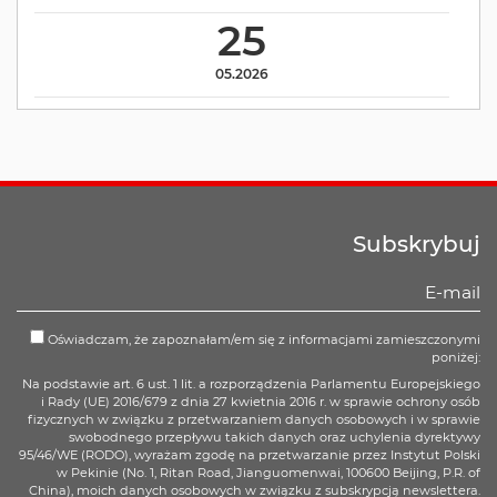
25
05.2026
Subskrybuj
Oświadczam, że zapoznałam/em się z informacjami zamieszczonymi
poniżej:
Na podstawie art. 6 ust. 1 lit. a rozporządzenia Parlamentu Europejskiego
i Rady (UE) 2016/679 z dnia 27 kwietnia 2016 r. w sprawie ochrony osób
fizycznych w związku z przetwarzaniem danych osobowych i w sprawie
swobodnego przepływu takich danych oraz uchylenia dyrektywy
95/46/WE (RODO), wyrażam zgodę na przetwarzanie przez Instytut Polski
w Pekinie (No. 1, Ritan Road, Jianguomenwai, 100600 Beijing, P.R. of
China), moich danych osobowych w związku z subskrypcją newslettera.