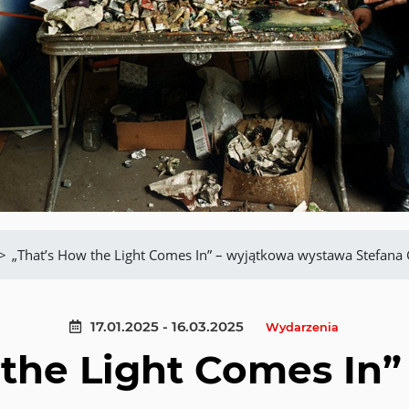
>
„That’s How the Light Comes In” – wyjątkowa wystawa Stefana
17.01.2025 - 16.03.2025
Wydarzenia
 the Light Comes In”