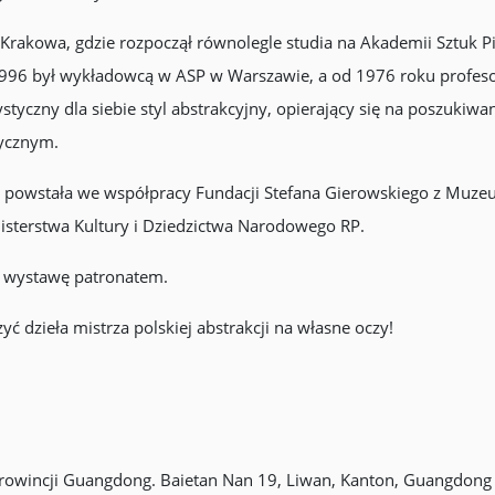
 Krakowa, gdzie rozpoczął równolegle studia na Akademii Sztuk Pi
-1996 był wykładowcą w ASP w Warszawie, a od 1976 roku profe
tyczny dla siebie styl abstrakcyjny, opierający się na poszukiwa
tycznym.
 powstała we współpracy Fundacji Stefana Gierowskiego z Muzeum
isterstwa Kultury i Dziedzictwa Narodowego RP.
ły wystawę patronatem.
yć dzieła mistrza polskiej abstrakcji na własne oczy!
owincji Guangdong. Baietan Nan 19, Liwan, Kanton, Guangdong