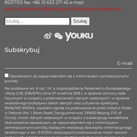
85317153 fax: +86 10 653 217 45 e-mail:
pekin.ip.sekretariat@msz.gov.pl
Deklaracja dostępności
weibo
wechat
Youku
Subskrybuj
Oświadczam, że zapoznałam/em się z informacjami zamieszczonymi
poniżej:
Na podstawie art. 6 ust. 1 lit. a rozporządzenia Parlamentu Europejskiego
i Rady (UE) 2016/679 z dnia 27 kwietnia 2016 r. w sprawie ochrony osób
fizycznych w związku z przetwarzaniem danych osobowych i w sprawie
swobodnego przepływu takich danych oraz uchylenia dyrektywy
95/46/WE (RODO), wyrażam zgodę na przetwarzanie przez Instytut Polski
w Pekinie (No. 1, Ritan Road, Jianguomenwai, 100600 Beijing, P.R. of
China), moich danych osobowych w związku z subskrypcją newslettera.
Jednocześnie oświadczam, że zapoznałam/em się z informacjami
zamieszczonymi poniżej, będącymi realizacją obowiązku informacyjnego
określonego w art. 13 RODO, dotyczącymi przetwarzania moich danych