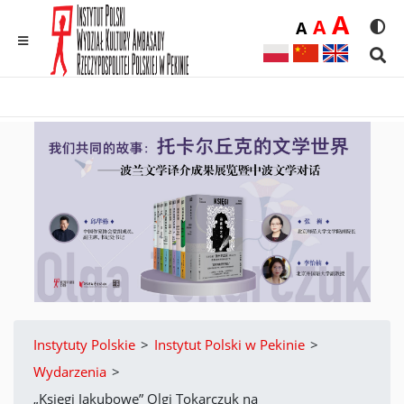
Duż
A
Średnia
A
Domyślna
A
Rozmia
We
MENU
Sear
Instytuty Polskie
>
Instytut Polski w Pekinie
>
Wydarzenia
>
„Księgi Jakubowe” Olgi Tokarczuk na