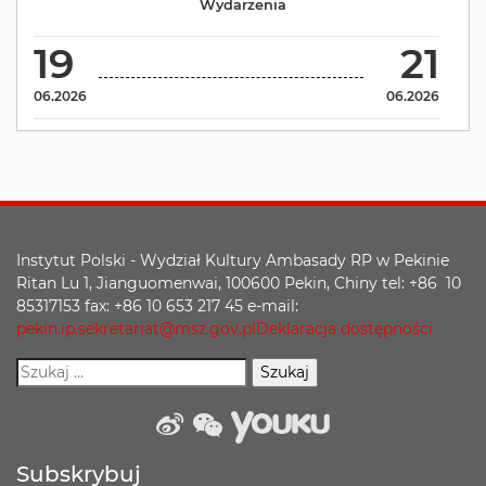
Wydarzenia
19
21
06.2026
06.2026
Instytut Polski - Wydział Kultury Ambasady RP w Pekinie
Ritan Lu 1, Jianguomenwai, 100600 Pekin, Chiny tel: +86 10
85317153 fax: +86 10 653 217 45 e-mail:
pekin.ip.sekretariat@msz.gov.pl
Deklaracja dostępności
weibo
wechat
Youku
Subskrybuj