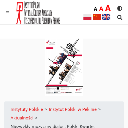
Duż
A
Średnia
A
Domyślna
A
Rozmia
We
MENU
Sear
Instytuty Polskie
>
Instytut Polski w Pekinie
>
Aktualności
>
Niezwykły muzyczny dialog: Polski Kwartet