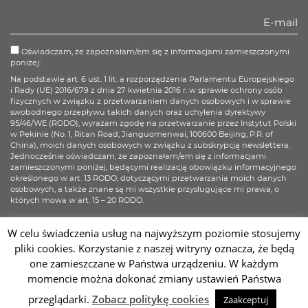
Oświadczam, że zapoznałam/em się z informacjami zamieszczonymi
poniżej:
Na podstawie art. 6 ust. 1 lit. a rozporządzenia Parlamentu Europejskiego
i Rady (UE) 2016/679 z dnia 27 kwietnia 2016 r. w sprawie ochrony osób
fizycznych w związku z przetwarzaniem danych osobowych i w sprawie
swobodnego przepływu takich danych oraz uchylenia dyrektywy
95/46/WE (RODO), wyrażam zgodę na przetwarzanie przez Instytut Polski
w Pekinie (No. 1, Ritan Road, Jianguomenwai, 100600 Beijing, P.R. of
China), moich danych osobowych w związku z subskrypcją newslettera.
Jednocześnie oświadczam, że zapoznałam/em się z informacjami
zamieszczonymi poniżej, będącymi realizacją obowiązku informacyjnego
określonego w art. 13 RODO, dotyczącymi przetwarzania moich danych
osobowych, a także znane są mi wszystkie przysługujące mi prawa, o
których mowa w art. 15 – 20 RODO.
Więcej informacji
W celu świadczenia usług na najwyższym poziomie stosujemy
pliki cookies. Korzystanie z naszej witryny oznacza, że będą
Zapisz się
one zamieszczane w Państwa urządzeniu. W każdym
momencie można dokonać zmiany ustawień Państwa
Sc
przeglądarki.
Zobacz politykę cookies
Zaakceptuj