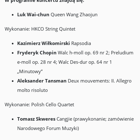
W programie koncertu znajdą się:
Luk Wai-chun
Queen Wang Zhaojun
Wykonanie: HKCO String Quintet
Kazimierz Wiłkomirski
Rapsodia
Fryderyk Chopin
Walc h-moll op. 69 nr 2; Preludium
e-moll op. 28 nr 4; Walc Des-dur op. 64 nr 1
„Minutowy”
Aleksander Tansman
Deux mouvements: II. Allegro
molto risoluto
Wykonanie: Polish Cello Quartet
Tomasz Skweres
Cangjie (prawykonanie; zamówienie
Narodowego Forum Muzyki)