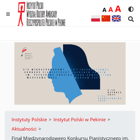
Duż
A
Średnia
A
Domyślna
A
Rozmia
We
MENU
Sear
Instytuty Polskie
>
Instytut Polski w Pekinie
>
Aktualności
>
Finał Międzynarodowego Konkursu Pianistycznego im.