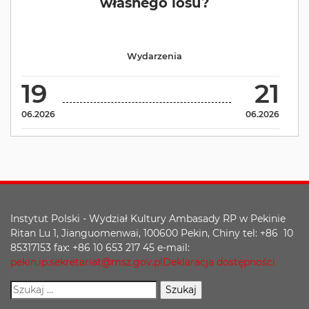
własnego losu?
Wydarzenia
19
21
06.2026
06.2026
Instytut Polski - Wydział Kultury Ambasady RP w Pekinie
Ritan Lu 1, Jianguomenwai, 100600 Pekin, Chiny tel: +86 10
85317153 fax: +86 10 653 217 45 e-mail:
pekin.ip.sekretariat@msz.gov.pl
Deklaracja dostępności