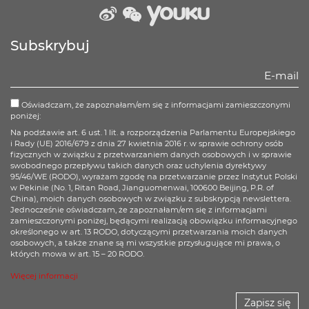
weibo
wechat
Youku
Subskrybuj
Oświadczam, że zapoznałam/em się z informacjami zamieszczonymi
poniżej:
Na podstawie art. 6 ust. 1 lit. a rozporządzenia Parlamentu Europejskiego
i Rady (UE) 2016/679 z dnia 27 kwietnia 2016 r. w sprawie ochrony osób
fizycznych w związku z przetwarzaniem danych osobowych i w sprawie
swobodnego przepływu takich danych oraz uchylenia dyrektywy
95/46/WE (RODO), wyrażam zgodę na przetwarzanie przez Instytut Polski
w Pekinie (No. 1, Ritan Road, Jianguomenwai, 100600 Beijing, P.R. of
China), moich danych osobowych w związku z subskrypcją newslettera.
Jednocześnie oświadczam, że zapoznałam/em się z informacjami
zamieszczonymi poniżej, będącymi realizacją obowiązku informacyjnego
określonego w art. 13 RODO, dotyczącymi przetwarzania moich danych
osobowych, a także znane są mi wszystkie przysługujące mi prawa, o
których mowa w art. 15 – 20 RODO.
Więcej informacji
Zapisz się