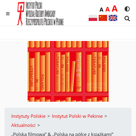
Duż
A
Średnia
A
Domyślna
A
Rozmia
We
MENU
Sear
Instytuty Polskie
>
Instytut Polski w Pekinie
>
Aktualności
>
„Polska filmowa” & „Polska na półce z książkami”