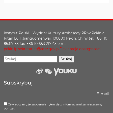
Instytut Polski - Wydział Kultury Ambasady RP w Pekinie
Ritan Lu 1, Jianguomenwai, 100600 Pekin, Chiny tel: +86 10
85317153 fax: +86 10 653 217 45 e-mail:
pekin.ip.sekretariat@msz.gov.pl
Deklaracja dostępności
weibo
wechat
Youku
Subskrybuj
Oświadczam, że zapoznałam/em się z informacjami zamieszczonymi
poniżej: