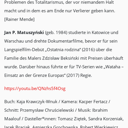
Problemen des Totalitarismus, der vor niemandem Halt
macht und in dem es am Ende nur Verlierer geben kann.
[Rainer Mende]
Jan P. Matuszyński
(geb. 1984) studierte in Katowice und
Warschau und drehte Dokumentarfilme, bevor er für sein
Langspielfilm-Debüt „Ostatnia rodzina“ (2016) über die
Familie des Malers Zdzisław Beksiński mit Preisen überhäuft
wurde. Darüber hinaus führte er für TV-Serien wie „Wataha –
Einsatz an der Grenze Europas“ (2017) Regie.
https://youtu.be/QNzhs5f4Osg
Buch: Kaja Krawczyk-Wnuk / Kamera: Kacper Fertacz /
Schnitt: Przemysław Chruścielewski / Musik: Ibrahim
Maalouf / Dasteller*innen: Tomasz Ziętek, Sandra Korzeniak,
Jacek Braciak, Agnieszka Grochowska, Robert Więckiewicz,