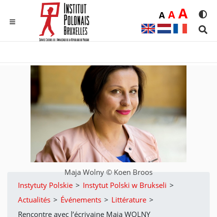
Duż
A
Średnia
A
Domyślna
A
Rozmia
We
MENU
Sear
Maja Wolny © Koen Broos
Instytuty Polskie
>
Instytut Polski w Brukseli
>
Actualités
>
Événements
>
Littérature
>
Rencontre avec l’écrivaine Maja WOLNY