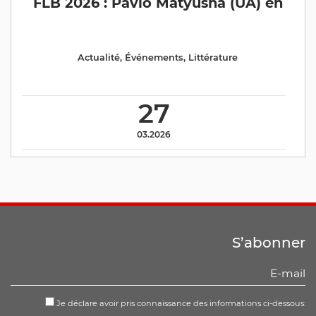
FLB 2026 : Pavlo Matyusha (UA) en
Actualité
,
Événements
,
Littérature
27
03.2026
S’abonner
Je déclare avoir pris connaissance des informations ci-dessous: