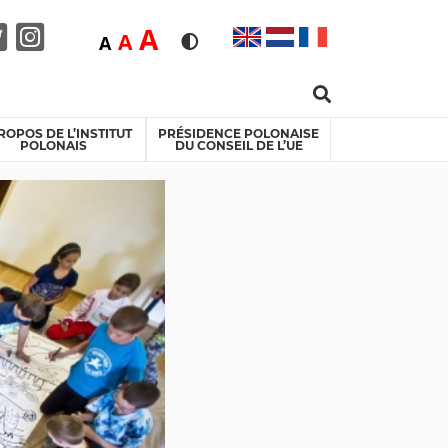
Duża
A
Średnia
A
Domyślna
A
Rozmiar czcionki
Wersja kontrastowa
Search …
acebook
Twitter
Instagram
ROPOS DE L’INSTITUT
PRÉSIDENCE POLONAISE
POLONAIS
DU CONSEIL DE L’UE