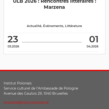
ULB 2026 : Rencontres littéraires :
Marzena
Actualité
,
Événements
,
Littérature
23
01
03.2026
04.2026
Institut Polonais
Service culturel de l’Ambassade de Pologne
Avenue des Gaulois 29, 1040 Bruxelles
bruksela@instytutpolski.pl