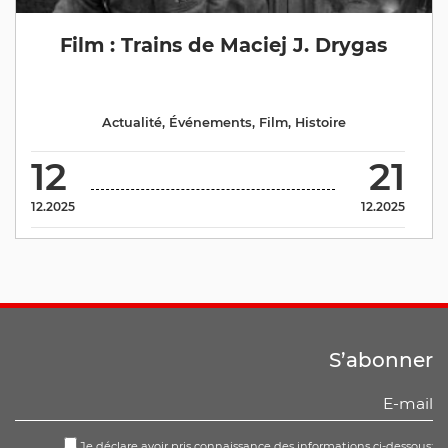
Film : Trains de Maciej J. Drygas
Actualité
,
Événements
,
Film
,
Histoire
12
21
12.2025
12.2025
S’abonner
Je déclare avoir pris connaissance des informations ci-dessous: