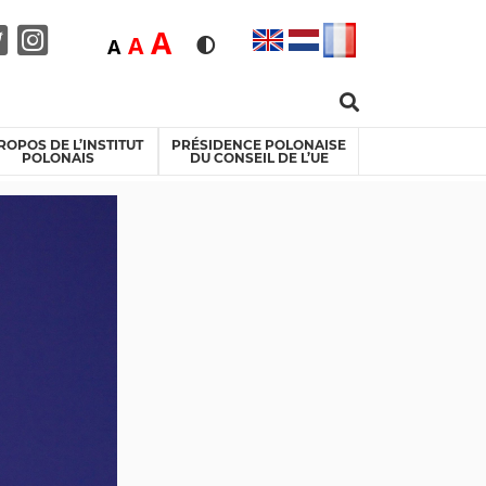
Duża
A
Średnia
A
Domyślna
A
Rozmiar czcionki
Wersja kontrastowa
Search …
acebook
Twitter
Instagram
ROPOS DE L’INSTITUT
PRÉSIDENCE POLONAISE
POLONAIS
DU CONSEIL DE L’UE