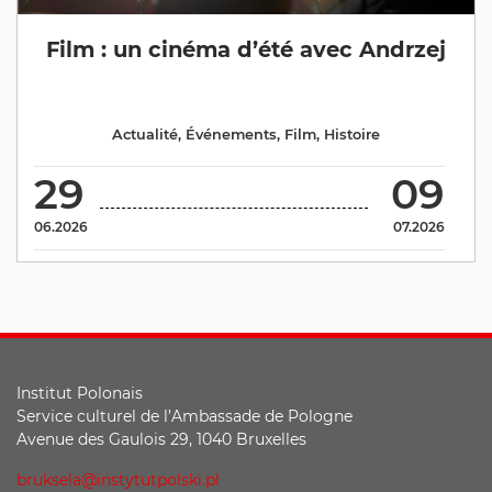
Film : un cinéma d’été avec Andrzej
Actualité
,
Événements
,
Film
,
Histoire
29
09
06.2026
07.2026
Institut Polonais
Service culturel de l’Ambassade de Pologne
Avenue des Gaulois 29, 1040 Bruxelles
bruksela@instytutpolski.pl