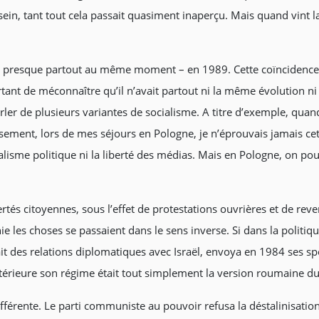
 sein, tant tout cela passait quasiment inaperçu. Mais quand vint 
 presque partout au même moment – en 1989. Cette coïncidence, 
tant de méconnaître qu’il n’avait partout ni la même évolution ni
ler de plusieurs variantes de socialisme. A titre d’exemple, quan
rsement, lors de mes séjours en Pologne, je n’éprouvais jamais c
lisme politique ni la liberté des médias. Mais en Pologne, on pou
ertés citoyennes, sous l’effet de protestations ouvrières et de re
nie les choses se passaient dans le sens inverse. Si dans la politi
t des relations diplomatiques avec Israël, envoya en 1984 ses spo
térieure son régime était tout simplement la version roumaine du s
ifférente. Le parti communiste au pouvoir refusa la déstalinisati