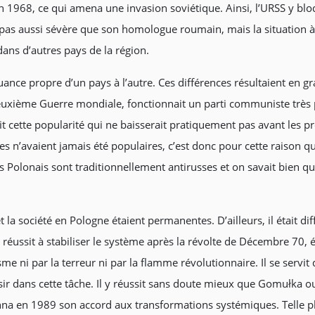
968, ce qui amena une invasion soviétique. Ainsi, l’URSS y bloq
 pas aussi sévère que son homologue roumain, mais la situation à P
dans d’autres pays de la région.
ce propre d’un pays à l’autre. Ces différences résultaient en gran
euxième Guerre mondiale, fonctionnait un parti communiste très
rofit cette popularité qui ne baisserait pratiquement pas avant les
 n’avaient jamais été populaires, c’est donc pour cette raison qu
es Polonais sont traditionnellement antirusses et on savait bien q
la société en Pologne étaient permanentes. D’ailleurs, il était diff
ussit à stabiliser le système après la révolte de Décembre 70, é
e ni par la terreur ni par la flamme révolutionnaire. Il se serv
ussir dans cette tâche. Il y réussit sans doute mieux que Gomułka o
onna en 1989 son accord aux transformations systémiques. Telle p