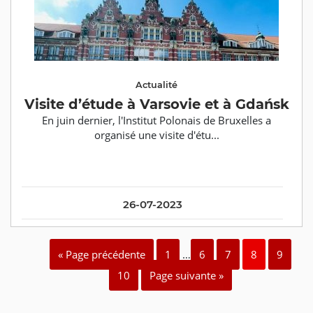
Actualité
Visite d’étude à Varsovie et à Gdańsk
En juin dernier, l'Institut Polonais de Bruxelles a
organisé une visite d'étu...
26-07-2023
« Page précédente
1
…
6
7
8
9
10
Page suivante »