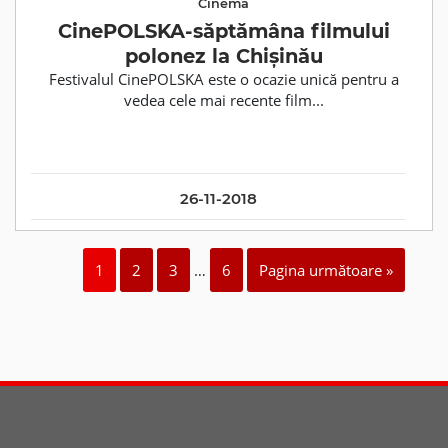
Cinema
CinePOLSKA-săptămâna filmului
polonez la Chișinău
Festivalul CinePOLSKA este o ocazie unică pentru a
vedea cele mai recente film...
26-11-2018
1
2
3
…
6
Pagina următoare »