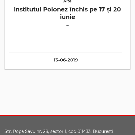
Alte
Institutul Polonez închis pe 17 și 20
iunie
...
13-06-2019
Str. Popa Savu nr. 28, sector 1, cod 011433, Bucureşti