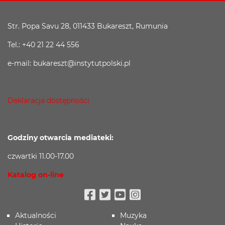
Str. Popa Savu 28, 011433 Bukareszt, Rumunia
Tel.: +40 21 22 44 556
e-mail: bukareszt@instytutpolski.pl
Deklaracja dostępności
Godziny otwarcia mediateki:
czwartki 11.00-17.00
Katalog on-line
Facebook
Twitter
Youtube
Instagram
Aktualności
Muzyka