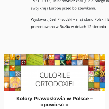
1931, 1932). Miał również zasługi dla całego
swój kraj i Europę przed bolszewikami.
Wystawa „Józef Piłsudski – mąż stanu Polski i
prezentowana w Buzău w dniach 12 sierpnia –
Kolory Prawosławia w Polsce –
opowieść o