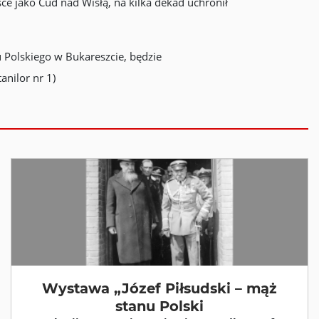
e jako Cud nad Wisłą, na kilka dekad uchronił
u Polskiego w Bukareszcie, będzie
nilor nr 1)
Wystawa „Józef Piłsudski – mąż
stanu Polski