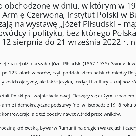
go obchodzone w dniu, w którym w 1
 Armię Czerwoną, Instytut Polski w 
ą na wystawę „Józef Piłsudski – mąż 
wódcy i polityku, bez którego Polsk
 12 sierpnia do 21 września 2022 r.
dziej znanej niż marszałek Józef Piłsudski (1867-1935). Słynny d
o 123 latach zaborów, czyli podziału ziem polskich między Rosję,
lko ich ojczyzny, ale także języka, tradycji i kultury – kraj powr
ształt Polski po I wojnie światowej. Cieszący się dużym uznani
o armię i demokratyczne podstawy (np. w listopadzie 1918 roku 
ąc kontrowersje, ale też podziw nawet wśród przeciwników.
rodziną królewską, bywał w Rumunii na długich wakacjach i cztery