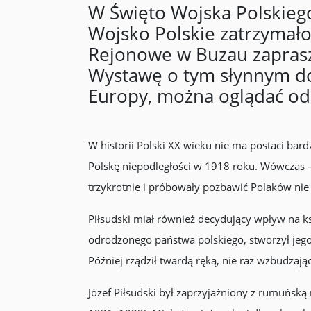
W Święto Wojska Polskie
Wojsko Polskie zatrzymało
Rejonowe w Buzau zapraszaj
Wystawę o tym słynnym do
Europy, można oglądać od
W historii Polski XX wieku nie ma postaci bar
Polskę niepodległości w 1918 roku. Wówczas – p
trzykrotnie i próbowały pozbawić Polaków nie ty
Piłsudski miał również decydujący wpływ na k
odrodzonego państwa polskiego, stworzył jeg
Później rządził twardą ręką, nie raz wzbudzaj
Józef Piłsudski był zaprzyjaźniony z rumuńską 