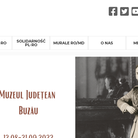
Fac
Tw
SOLIDARNOŚĆ
-RO
MURALE RO/MD
O NAS
M
PL-RO