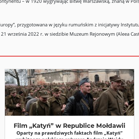
 kontynentu – w 1920 wygrywając Bitwę Warszawską, znaną w Polsc
 Europy”, przygotowana w języku rumuńskim z inicjatywy Instytut
 21 września 2022 r. w siedzibie Muzeum Rejonowym (Aleea Casta
Film „Katyń” w Republice Mołdawii
Oparty na prawdziwych faktach film „Katyń”