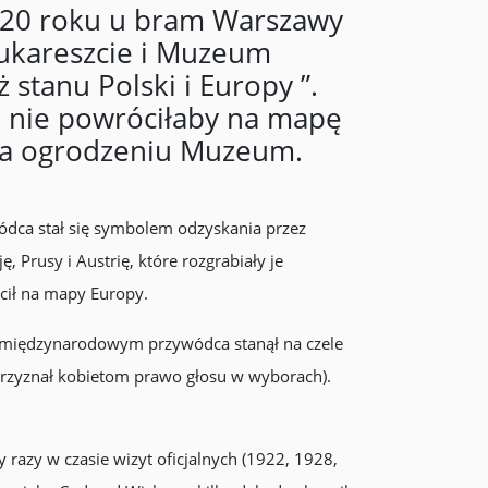
920 roku u bram Warszawy
Bukareszcie i Muzeum
stanu Polski i Europy ”.
a nie powróciłaby na mapę
 na ogrodzeniu Muzeum.
owódca stał się symbolem odzyskania przez
 Prusy i Austrię, które rozgrabiały je
ócił na mapy Europy.
em międzynarodowym przywódca stanął na czele
przyznał kobietom prawo głosu w wyborach).
 razy w czasie wizyt oficjalnych (1922, 1928,