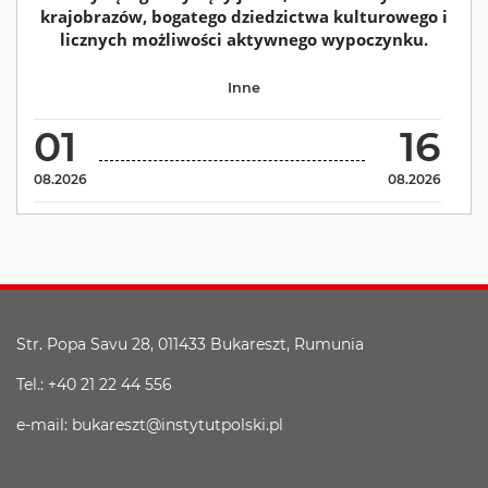
krajobrazów, bogatego dziedzictwa kulturowego i
licznych możliwości aktywnego wypoczynku.
Inne
01
16
08.2026
08.2026
Str. Popa Savu 28, 011433 Bukareszt, Rumunia
Tel.: +40 21 22 44 556
e-mail: bukareszt@instytutpolski.pl