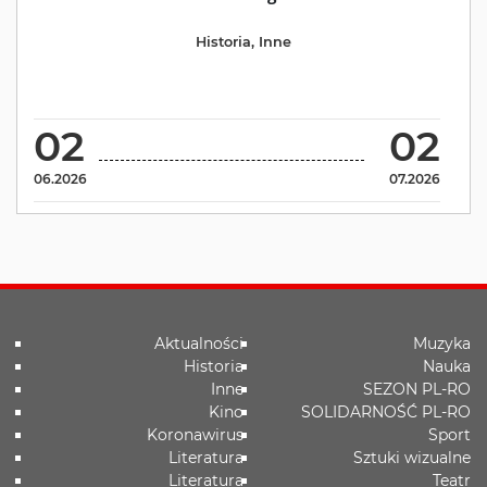
Historia
,
Inne
02
02
06.2026
07.2026
Aktualności
Muzyka
Historia
Nauka
Inne
SEZON PL-RO
Kino
SOLIDARNOŚĆ PL-RO
Koronawirus
Sport
Literatura
Sztuki wizualne
Literatura
Teatr