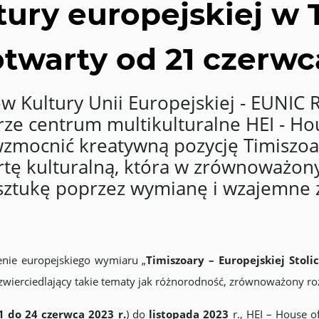
tury europejskiej w 
otwarty od 21 czerwc
w Kultury Unii Europejskiej - EUNIC
rze centrum multikulturalne HEI - Hou
wzmocnić kreatywną pozycję Timiszoa
ertę kulturalną, która w zrównoważo
 sztukę poprzez wymianę i wzajemne
enie europejskiego wymiaru „
Timiszoary – Europejskiej Stoli
zwierciedlający takie tematy jak różnorodność, zrównoważony ro
1 do 24 czerwca 2023 r.
) do
listopada 2023
r., HEI – House of