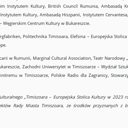
im Instytutem Kultury, British Council Rumunia, Ambasadą K
nstytutem Kultury, Ambasadą Hiszpanii, Instytutem Cervantesa
 – Węgierskim Centrum Kultury w Bukareszcie.
rgfabriken, Politechnika Timisoara, Elefsina – Europejska Stolic
ope.
rii w Rumunii, Marginal Cultural Association, Teatr Narodowy 
ukareszcie, Zachodni Uniwersytet w Timiszoarze – Wydział Sztu
nitremu w Timiszoarze, Polskie Radio dla Zagranicy, Stowarzys
ulturalnego „Timiszoara – Europejska Stolica Kultury w 2023 r
ektów Rady Miasta Timiszoara, ze środków przyznanych z b