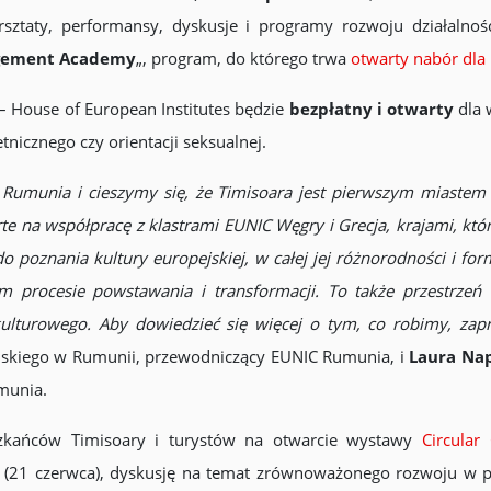
arsztaty, performansy, dyskusje i programy rozwoju działalno
gement Academy
„, program, do którego trwa
otwarty nabór dla
– House of European Institutes będzie
bezpłatny i otwarty
dla 
tnicznego czy orientacji seksualnej.
umunia i cieszymy się, że Timisoara jest pierwszym miastem – 
e na współpracę z klastrami EUNIC Węgry i Grecja, krajami, któ
do poznania kultury europejskiej, w całej jej różnorodności i for
 procesie powstawania i transformacji. To także przestrzeń do
kulturowego. Aby dowiedzieć się więcej o tym, co robimy, zap
ncuskiego w Rumunii, przewodniczący EUNIC Rumunia, i
Laura Na
munia.
szkańców Timisoary i turystów na otwarcie wystawy
Circular 
 (21 czerwca), dyskusję na temat zrównoważonego rozwoju w pr