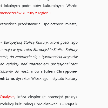
ści lokalnych podmiotów kulturalnych. Wśród
 menedżerów kultury z regionu
.
wszystkich przedstawicieli społeczności miasta,
Europejską Stolicą Kultury, które gości tego
re mają w tym roku Europejskie Stolice Kultury
mach, do zetknięcia się z żywotnością artystów
 refleksji nad znaczeniem profesjonalizacji
raszamy do nas!
„, mówią
Julien Chiappone-
politano
, dyrektor Włoskiego Instytutu Kultury
Catalysts
, która eksploruje potencjał praktyk
odukcji kulturalnej i projektowaniu –
Repair