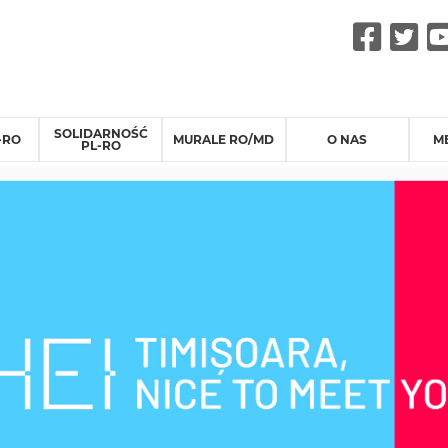
Fac
Tw
SOLIDARNOŚĆ
-RO
MURALE RO/MD
O NAS
M
PL-RO