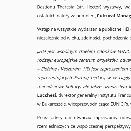
Bastionu Theresia (str. Hector) wystawy, w
ostatnich należy wspomnieć „
Cultural Mana
Wstęp na wszystkie wydarzenia publiczne HEI 
niezależnie od wieku, zdolności, pochodzenia e
„
HEI jest wspólnym dziełem członków EUNIC R
rodzaju europejskie centrum projektów, otwart
– Elefsinę i Veszprém. HEI jest zaproszeniem 
reprezentujących Europę będącą w w ciągłym
menedżerów kultury, ale także dziedzictwa 
Lucchesi
, dyrektor generalny Instytutu Fra
w Bukareszcie, wiceprzewodnicząca EUNIC Ru
Przez cztery dni otwarcia zapraszamy mie
rzemieślniczych ze współczesnej perspektywy