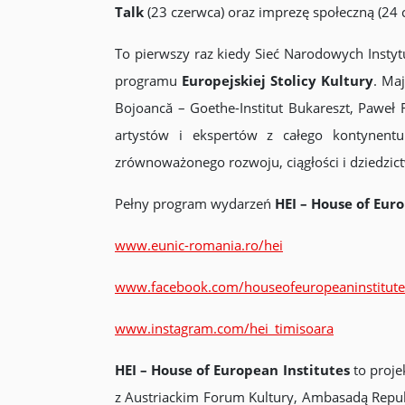
Talk
(23 czerwca) oraz imprezę społeczną (24
To pierwszy raz kiedy Sieć Narodowych Instyt
programu
Europejskiej Stolicy Kultury
. Ma
Bojoancă – Goethe-Institut Bukareszt, Paweł R
artystów i ekspertów z całego kontynentu
zrównoważonego rozwoju, ciągłości i dziedzictw
Pełny program wydarzeń
HEI – House of Eur
www.eunic-romania.ro/hei
www.facebook.com/houseofeuropeaninstitute
www.instagram.com/hei_timisoara
HEI – House of European Institutes
to proj
z Austriackim Forum Kultury, Ambasadą Repub