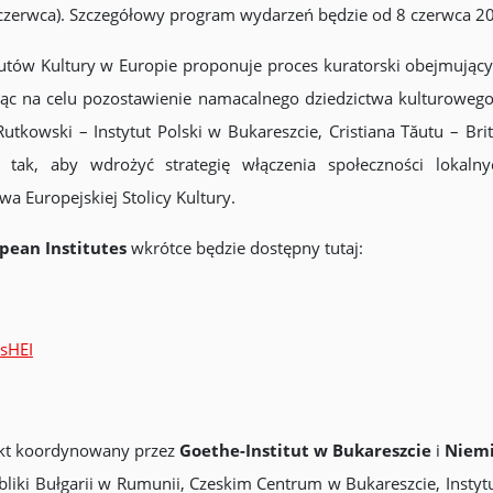
 czerwca). Szczegółowy program wydarzeń będzie od 8 czerwca 20
utów Kultury w Europie proponuje proces kuratorski obejmujący 
jąc na celu pozostawienie namacalnego dziedzictwa kulturowego 
utkowski – Instytut Polski w Bukareszcie, Cristiana Tăutu – Briti
 tak, aby wdrożyć strategię włączenia społeczności lokaln
a Europejskiej Stolicy Kultury.
opean Institutes
wkrótce będzie dostępny tutaj:
sHEI
ekt koordynowany przez
Goethe-Institut w Bukareszcie
i
Niemi
liki Bułgarii w Rumunii, Czeskim Centrum w Bukareszcie, Inst