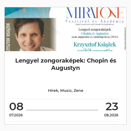
Lengyel zongoraképek: Chopin és
Augustyn
Hírek
,
Music
,
Zene
08
23
07.2026
08.2026