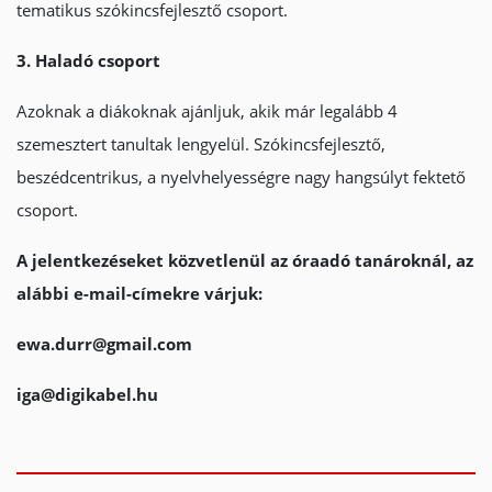
tematikus szókincsfejlesztő csoport.
3. Haladó csoport
Azoknak a diákoknak ajánljuk, akik már legalább 4
szemesztert tanultak lengyelül. Szókincsfejlesztő,
beszédcentrikus, a nyelvhelyességre nagy hangsúlyt fektető
csoport.
A jelentkezéseket közvetlenül az óraadó tanároknál, az
alábbi e-mail-címekre várjuk:
ewa.durr@gmail.com
iga@digikabel.hu