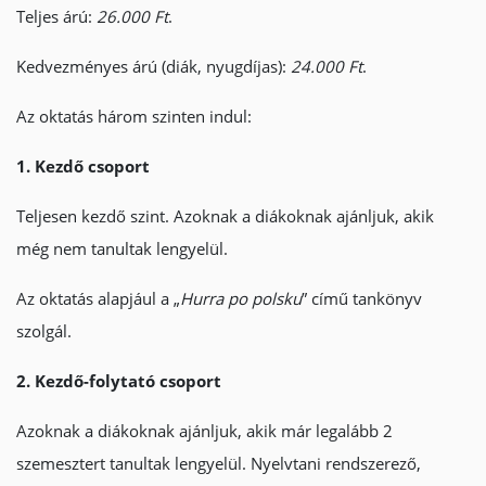
Teljes árú:
26.000 Ft
.
Kedvezményes árú (diák, nyugdíjas):
24.000 Ft
.
Az oktatás három szinten indul:
1. Kezdő csoport
Teljesen kezdő szint. Azoknak a diákoknak ajánljuk, akik
még nem tanultak lengyelül.
Az oktatás alapjául a „
Hurra po polsku
” című tankönyv
szolgál.
2. Kezdő-folytató csoport
Azoknak a diákoknak ajánljuk, akik már legalább 2
szemesztert tanultak lengyelül. Nyelvtani rendszerező,