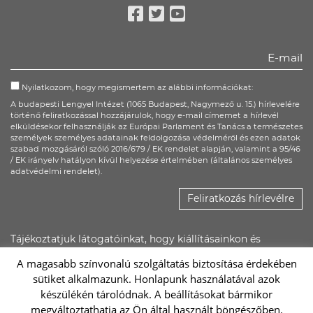
Facebook
Twitter
Youtube
Nyilatkozom, hogy megismertem az alábbi információkat:
A budapesti Lengyel Intézet (1065 Budapest, Nagymező u. 15.) hírlevelére
történő feliratkozással hozzájárulok, hogy e-mail címemet a hírlevél
elküldésekor felhasználják az Európai Parlament és Tanács a természetes
személyek személyes adatainak feldolgozása védelméről és ezen adatok
szabad mozgásáról szóló 2016/679 / EK rendelet alapján, valamint a 95/46
/ EK irányelv hatályon kívül helyezése értelmében (általános személyes
adatvédelmi rendelet).
Feliratkozás hírlevélre
Tájékoztatjuk látogatóinkat, hogy kiállításainkon és
rendezvényeinken kép- és hangfelvétel készülhet, ezeket a
A magasabb színvonalú szolgáltatás biztosítása érdekében
Lengyel Intézet saját felületein, illetőleg promóciós
sütiket alkalmazunk. Honlapunk használatával azok
anyagaiban felhasználhatja.
készülékén tárolódnak. A beállításokat bármikor
megváltoztathatja az Ön által használt böngészőben.