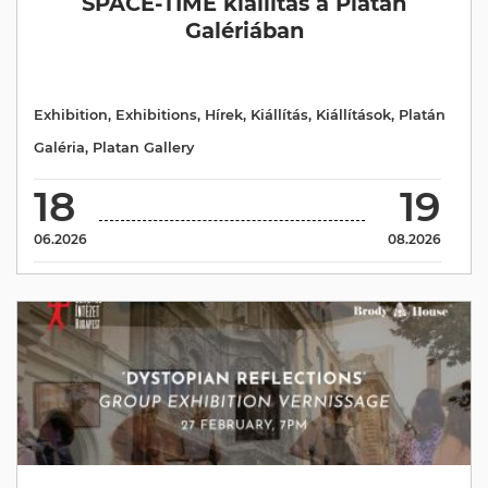
SPACE-TIME kiállítás a Platán
Galériában
Exhibition
,
Exhibitions
,
Hírek
,
Kiállítás
,
Kiállítások
,
Platán
Galéria
,
Platan Gallery
18
19
06.2026
08.2026