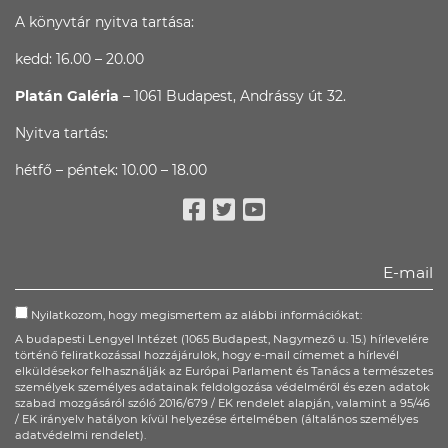
A könyvtár nyitva tartása:
kedd: 16.00 – 20.00
Platán Galéria
– 1061 Budapest, Andrássy út 32.
Nyitva tartás:
hétfő – péntek: 10.00 – 18.00
Facebook
Twitter
Youtube
Nyilatkozom, hogy megismertem az alábbi információkat:
A budapesti Lengyel Intézet (1065 Budapest, Nagymező u. 15.) hírlevelére
történő feliratkozással hozzájárulok, hogy e-mail címemet a hírlevél
elküldésekor felhasználják az Európai Parlament és Tanács a természetes
személyek személyes adatainak feldolgozása védelméről és ezen adatok
szabad mozgásáról szóló 2016/679 / EK rendelet alapján, valamint a 95/46
/ EK irányelv hatályon kívül helyezése értelmében (általános személyes
adatvédelmi rendelet).