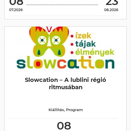
08
23
07.2026
08.2026
Slowcation – A lublini régió
ritmusában
Kiállítás
,
Program
08