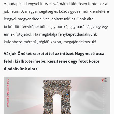
A budapesti Lengyel Intézet számára különösen fontos ez a
jubileum. A magyar segítség és közös győzelmünk emlékére
lengyel-magyar diadalívet „építettünk” az Önök által
beküldött fényképekből – egy portré, egy barátság vagy egy
emlék fotójából. Ha megtalálja fényképét diadalívünk
különböző méretű „téglái” között, megajándékozzuk!
Várjuk Önöket szeretettel az intézet Nagymező utca
felőli kiállítótermébe, készítsenek egy fotót közös
diadalívünk alatt!