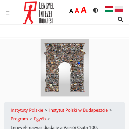
Duża
A
Średnia
A
Domyślna
A
Rozmiar czcionk
Wersja kon
MENU
Sear
Instytuty Polskie
>
Instytut Polski w Budapeszcie
>
Program
>
Egyéb
>
Lengyel-magyar diadalív a Varsói Csata 100.