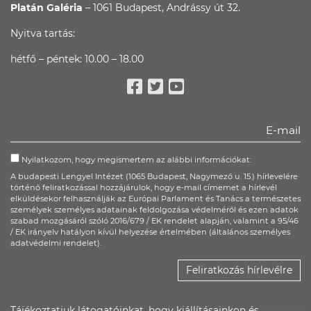
Platán Galéria
– 1061 Budapest, Andrássy út 32.
Nyitva tartás:
hétfő – péntek: 10.00 – 18.00
Facebook
Twitter
Youtube
Nyilatkozom, hogy megismertem az alábbi információkat:
A budapesti Lengyel Intézet (1065 Budapest, Nagymező u. 15.) hírlevelére
történő feliratkozással hozzájárulok, hogy e-mail címemet a hírlevél
elküldésekor felhasználják az Európai Parlament és Tanács a természetes
személyek személyes adatainak feldolgozása védelméről és ezen adatok
szabad mozgásáról szóló 2016/679 / EK rendelet alapján, valamint a 95/46
/ EK irányelv hatályon kívül helyezése értelmében (általános személyes
adatvédelmi rendelet).
Feliratkozás hírlevélre
Tájékoztatjuk látogatóinkat, hogy kiállításainkon és