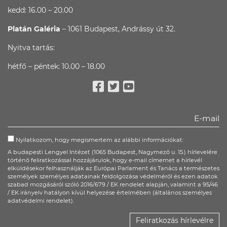
kedd: 16.00 – 20.00
Platán Galéria
– 1061 Budapest, Andrássy út 32.
Nyitva tartás:
hétfő – péntek: 10.00 – 18.00
Facebook
Twitter
Youtube
Nyilatkozom, hogy megismertem az alábbi információkat:
A budapesti Lengyel Intézet (1065 Budapest, Nagymező u. 15.) hírlevelére
történő feliratkozással hozzájárulok, hogy e-mail címemet a hírlevél
elküldésekor felhasználják az Európai Parlament és Tanács a természetes
személyek személyes adatainak feldolgozása védelméről és ezen adatok
szabad mozgásáról szóló 2016/679 / EK rendelet alapján, valamint a 95/46
/ EK irányelv hatályon kívül helyezése értelmében (általános személyes
adatvédelmi rendelet).
Feliratkozás hírlevélre