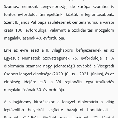
Számos, nemcsak Lengyelország, de Európa számára is
fontos évfordulót ünnepeltünk, köztük a legfontosabbak:
Szent II. János Pál pápa születésének centenáriuma, a varsói
csata 100. évfordulója, valamint a Szolidaritás mozgalom
megalakulásának 40. évfordulója.
Erre az évre esett a II. világháború befejezésének és az
Egyesült Nemzetek Szövetségének 75. évfordulója is. A
diplomácia számára nagy jelentőségű továbbá a Visegrádi
Csoport lengyel elnöksége (2020. július – 2021. június), és az
elnökség idejére eső, a V4 regionális együttműködés
megalakulásának 30. évfordulója.
A világjárvány kitörésekor a lengyel diplomácia a világ
legtávolibb helyeiről segítette hazajutni honfitársait –
Peruból, Csádból, Goából vagy Japánból. 71 járatot