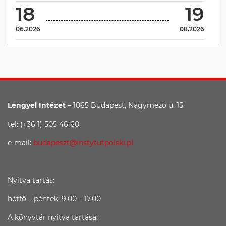
18
19
06.2026
08.2026
Lengyel Intézet
– 1065 Budapest, Nagymező u. 15.
tel: (+36 1) 505 46 60
e-mail:
budapeszt@instytutpolski.pl
Nyitva tartás:
hétfő – péntek: 9.00 – 17.00
A könyvtár nyitva tartása: