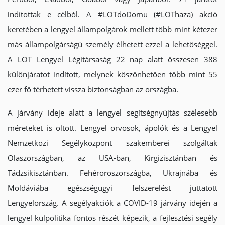
indítottak e célból. A #LOTdoDomu (#LOThaza) akció
keretében a lengyel állampolgárok mellett több mint kétezer
más állampolgárságú személy élhetett ezzel a lehetőséggel.
A LOT Lengyel Légitársaság 22 nap alatt összesen 388
különjáratot indított, melynek köszönhetően több mint 55
ezer fő térhetett vissza biztonságban az országba.
A járvány ideje alatt a lengyel segítségnyújtás szélesebb
méreteket is öltött. Lengyel orvosok, ápolók és a Lengyel
Nemzetközi Segélyközpont szakemberei szolgáltak
Olaszországban, az USA-ban, Kirgizisztánban és
Tádzsikisztánban. Fehéroroszországba, Ukrajnába és
Moldáviába egészségügyi felszerelést juttatott
Lengyelország. A segélyakciók a COVID-19 járvány idején a
lengyel külpolitika fontos részét képezik, a fejlesztési segély