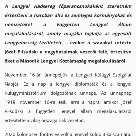
A Lengyel Hadsereg főparancsnokaként szeretném
értesíteni a harcban álló és semleges kormányokat és
nemzeteket a Független Lengyel Állam
megalakulásáról, amely magába foglalja az egyesült
Lengyelország területeit. –
ezeket a szavakat intézte
Józef Piłsudski a nagyhatalmak vezetői felé, értesítve
őket a Második Lengyel Köztársaság megalakulásáról.
November 16-án ünnepeljük a Lengyel Külügyi Szolgálat
Napját. Ez a nap a lengyel diplomaták és a lengyel
Külügyminisztérium dolgozóinak ünnepe. Az ünnepnap
1918. november 16-ra esik, arra a napra, amikor Józef
Piłsudski a független lengyel állam megalakulásáról
értesítette a világ országainak vezetőit.
2020 különösen fontos év volt a lengyel külpolitika számára.