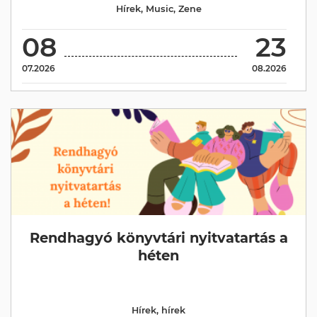
Hírek
,
Music
,
Zene
08
23
07.2026
08.2026
Rendhagyó könyvtári nyitvatartás a
héten
Hírek
,
hírek