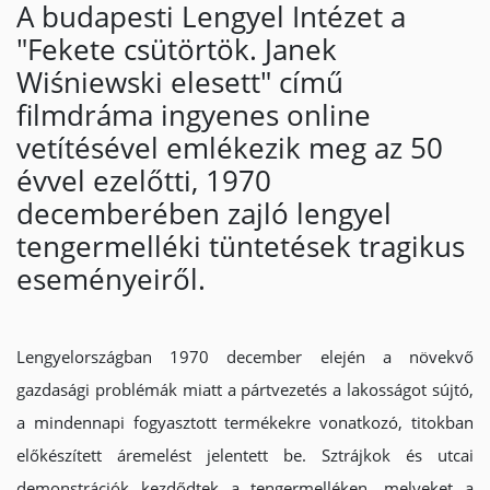
A budapesti Lengyel Intézet a
"Fekete csütörtök. Janek
Wiśniewski elesett" című
filmdráma ingyenes online
vetítésével emlékezik meg az 50
évvel ezelőtti, 1970
decemberében zajló lengyel
tengermelléki tüntetések tragikus
eseményeiről.
Lengyelországban 1970 december elején a növekvő
gazdasági problémák miatt a pártvezetés a lakosságot sújtó,
a mindennapi fogyasztott termékekre vonatkozó, titokban
előkészített áremelést jelentett be. Sztrájkok és utcai
demonstrációk kezdődtek a tengermelléken, melyeket a