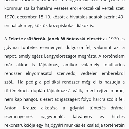
kommunista karhatalmi vezetés erői erőszakkal vertek szét.
1970. december 15-19. között a hivatalos adatok szerint 49-
en haltak meg, köztük középiskolás diákok is.
A
Fekete csütörtök. Janek Wiśniewski elesett
az 1970-es
gdyniai tüntetés eseményeit dolgozza fel, valamint azt a
napot, amely egész Lengyelországot megrázta. A történelem
már akkor is fájdalmas, amikor valamely totalitárius
rendszer elnyomásától szenvedő, védtelen emberekről
szól… Ha pedig a politikai rendszer még el is hazudja a
történelmet, duplán fájdalmassá válik, mert rejtve marad,
nem kap hangot, s ezért az igazságért folyó harcra szólít fel.
Antoni Krauze alkotása a gdyniai tüntetés drámai
eseményeinek nagyvonalú, látványos és hiteles
rekonstrukciója egy hajógyári munkás és családja történetén