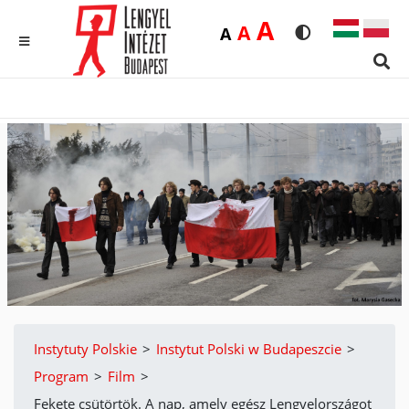
Duża
A
Średnia
A
Domyślna
A
Rozmiar czcionk
Wersja kon
MENU
Sear
Instytuty Polskie
>
Instytut Polski w Budapeszcie
>
Program
>
Film
>
Fekete csütörtök. A nap, amely egész Lengyelországot