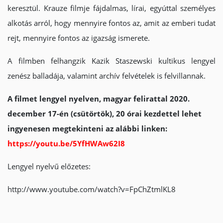
keresztül. Krauze filmje fájdalmas, lírai, egyúttal személyes
alkotás arról, hogy mennyire fontos az, amit az emberi tudat
rejt, mennyire fontos az igazság ismerete.
A filmben felhangzik Kazik Staszewski kultikus lengyel
zenész balladája, valamint archív felvételek is felvillannak.
A filmet lengyel nyelven, magyar felirattal 2020.
december 17-én (csütörtök), 20 órai kezdettel lehet
ingyenesen megtekinteni az alábbi linken:
https://youtu.be/5YfHWAw62I8
Lengyel nyelvű előzetes:
http://www.youtube.com/watch?v=FpChZtmlKL8