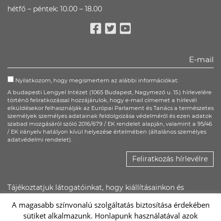
hétfő – péntek: 10.00 – 18.00
Facebook
Twitter
Youtube
Nyilatkozom, hogy megismertem az alábbi információkat:
A budapesti Lengyel Intézet (1065 Budapest, Nagymező u. 15.) hírlevelére
történő feliratkozással hozzájárulok, hogy e-mail címemet a hírlevél
elküldésekor felhasználják az Európai Parlament és Tanács a természetes
személyek személyes adatainak feldolgozása védelméről és ezen adatok
szabad mozgásáról szóló 2016/679 / EK rendelet alapján, valamint a 95/46
/ EK irányelv hatályon kívül helyezése értelmében (általános személyes
adatvédelmi rendelet).
Feliratkozás hírlevélre
Tájékoztatjuk látogatóinkat, hogy kiállításainkon és
rendezvényeinken kép- és hangfelvétel készülhet, ezeket a
A magasabb színvonalú szolgáltatás biztosítása érdekében
Lengyel Intézet saját felületein, illetőleg promóciós
sütiket alkalmazunk. Honlapunk használatával azok
anyagaiban felhasználhatja.