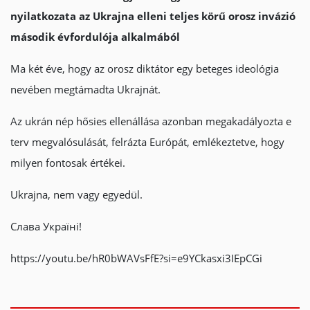
nyilatkozata az Ukrajna elleni teljes körű orosz invázió
második évfordulója alkalmából
Ma két éve, hogy az orosz diktátor egy beteges ideológia
nevében megtámadta Ukrajnát.
Az ukrán nép hősies ellenállása azonban megakadályozta e
terv megvalósulását, felrázta Európát, emlékeztetve, hogy
milyen fontosak értékei.
Ukrajna, nem vagy egyedül.
Слава Україні!
https://youtu.be/hR0bWAVsFfE?si=e9YCkasxi3IEpCGi