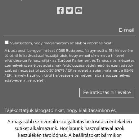
Facebook
Twitter
Youtube
Nyilatkozom, hogy megismertem az alábbi információkat:
A budapesti Lengyel Intézet (1065 Budapest, Nagymező u. 15.) hírlevelére
történő feliratkozással hozzájárulok, hogy e-mail címemet a hírlevél
elküldésekor felhasználják az Európai Parlament és Tanács a természetes
személyek személyes adatainak feldolgozása védelméről és ezen adatok
szabad mozgásáról szóló 2016/679 / EK rendelet alapján, valamint a 95/46
/ EK irányelv hatályon kívül helyezése értelmében (általános személyes
adatvédelmi rendelet).
Feliratkozás hírlevélre
Tájékoztatjuk látogatóinkat, hogy kiállításainkon és
rendezvényeinken kép- és hangfelvétel készülhet, ezeket a
A magasabb színvonalú szolgáltatás biztosítása érdekében
Lengyel Intézet saját felületein, illetőleg promóciós
sütiket alkalmazunk. Honlapunk használatával azok
anyagaiban felhasználhatja.
készülékén tárolódnak. A beállításokat bármikor