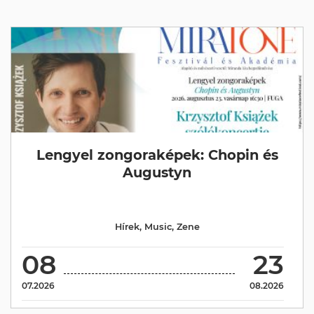
Lengyel zongoraképek: Chopin és
Augustyn
Hírek
,
Music
,
Zene
08
23
07.2026
08.2026