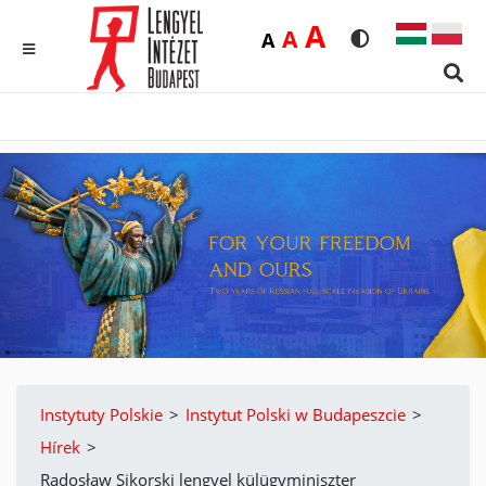
Duża
A
Średnia
A
Domyślna
A
Rozmiar czcionk
Wersja kon
MENU
Sear
Instytuty Polskie
>
Instytut Polski w Budapeszcie
>
Hírek
>
Radosław Sikorski lengyel külügyminiszter