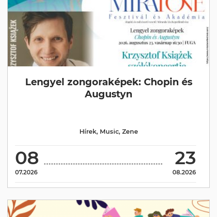
Lengyel zongoraképek: Chopin és
Augustyn
Hírek
,
Music
,
Zene
08
23
07.2026
08.2026