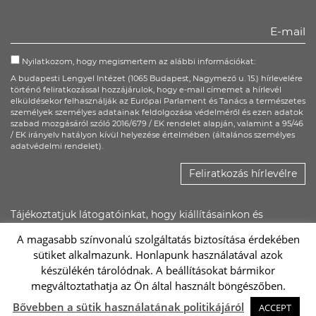
Facebook
Twitter
Youtube
Nyilatkozom, hogy megismertem az alábbi információkat:
A budapesti Lengyel Intézet (1065 Budapest, Nagymező u. 15.) hírlevelére
történő feliratkozással hozzájárulok, hogy e-mail címemet a hírlevél
elküldésekor felhasználják az Európai Parlament és Tanács a természetes
személyek személyes adatainak feldolgozása védelméről és ezen adatok
szabad mozgásáról szóló 2016/679 / EK rendelet alapján, valamint a 95/46
/ EK irányelv hatályon kívül helyezése értelmében (általános személyes
adatvédelmi rendelet).
Feliratkozás hírlevélre
Tájékoztatjuk látogatóinkat, hogy kiállításainkon és
rendezvényeinken kép- és hangfelvétel készülhet, ezeket a
A magasabb színvonalú szolgáltatás biztosítása érdekében
Lengyel Intézet saját felületein, illetőleg promóciós
sütiket alkalmazunk. Honlapunk használatával azok
anyagaiban felhasználhatja.
készülékén tárolódnak. A beállításokat bármikor
megváltoztathatja az Ön által használt böngészőben.
Sc
Bővebben a sütik használatának politikájáról
ACCEPT