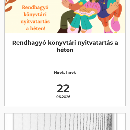
Rendhagyó könyvtári nyitvatartás a
héten
Hírek
,
hírek
22
06.2026