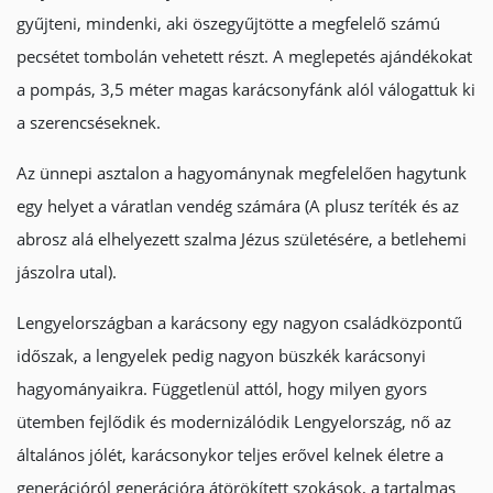
gyűjteni, mindenki, aki öszegyűjtötte a megfelelő számú
pecsétet tombolán vehetett részt. A meglepetés ajándékokat
a pompás, 3,5 méter magas karácsonyfánk alól válogattuk ki
a szerencséseknek.
Az ünnepi asztalon a hagyománynak megfelelően hagytunk
egy helyet a váratlan vendég számára (A plusz teríték és az
abrosz alá elhelyezett szalma Jézus születésére, a betlehemi
jászolra utal).
Lengyelországban a karácsony egy nagyon családközpontű
időszak, a lengyelek pedig nagyon büszkék karácsonyi
hagyományaikra. Függetlenül attól, hogy milyen gyors
ütemben fejlődik és modernizálódik Lengyelország, nő az
általános jólét, karácsonykor teljes erővel kelnek életre a
generációról generációra átörökített szokások, a tartalmas