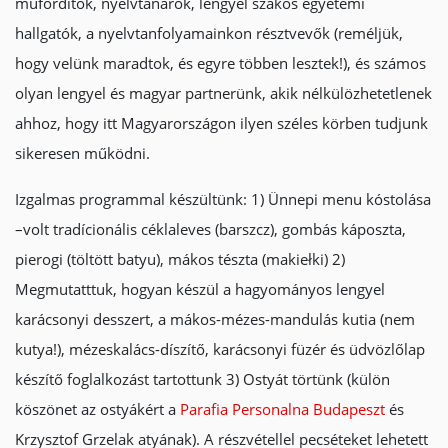
műfordítók, nyelvtanárok, lengyel szakos egyetemi
hallgatók, a nyelvtanfolyamainkon résztvevők (reméljük,
hogy velünk maradtok, és egyre többen lesztek!), és számos
olyan lengyel és magyar partnerünk, akik nélkülözhetetlenek
ahhoz, hogy itt Magyarországon ilyen széles körben tudjunk
sikeresen működni.
Izgalmas programmal készültünk: 1) Ünnepi menu kóstolása
–volt tradícionális céklaleves (barszcz), gombás káposzta,
pierogi (töltött batyu), mákos tészta (makiełki) 2)
Megmutatttuk, hogyan készül a hagyományos lengyel
karácsonyi desszert, a mákos-mézes-mandulás kutia (nem
kutya!), mézeskalács-díszítő, karácsonyi füzér és üdvözlőlap
készítő foglalkozást tartottunk 3) Ostyát törtünk (külön
köszönet az ostyákért a
Parafia Personalna Budapeszt
és
Krzysztof Grzelak atyának). A részvétellel pecséteket lehetett