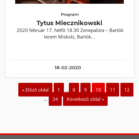
Program
Tytus Miecznikowski
2020 február 17. hétfő 18.30 Zenepalota – Bartók
terem Miskolc, Bartók...
18-02-2020
« Előző oldal
1
…
8
9
10
11
12
…
34
Következő oldal »