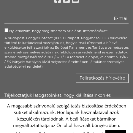
Facebook
Twitter
Youtube
Nyilatkozom, hogy megismertem az alábbi információkat:
A budapesti Lengyel Intézet (1065 Budapest, Nagymező u. 15.) hírlevelére
történő feliratkozással hozzájárulok, hogy e-mail címemet a hírlevél
elküldésekor felhasználják az Európai Parlament és Tanács a természetes
személyek személyes adatainak feldolgozása védelméről és ezen adatok
szabad mozgásáról szóló 2016/679 / EK rendelet alapján, valamint a 95/46
/ EK irányelv hatályon kívül helyezése értelmében (általános személyes
adatvédelmi rendelet).
Feliratkozás hírlevélre
Tájékoztatjuk látogatóinkat, hogy kiállításainkon és
rendezvényeinken kép- és hangfelvétel készülhet, ezeket a
A magasabb színvonalú szolgáltatás biztosítása érdekében
Lengyel Intézet saját felületein, illetőleg promóciós
sütiket alkalmazunk. Honlapunk használatával azok
anyagaiban felhasználhatja.
készülékén tárolódnak. A beállításokat bármikor
megváltoztathatja az Ön által használt böngészőben.
Sc