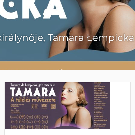
 királynője, Tamara Łempick