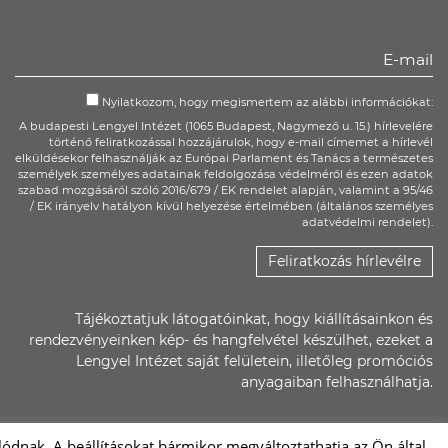
Nyilatkozom, hogy megismertem az alábbi információkat:
A budapesti Lengyel Intézet (1065 Budapest, Nagymező u. 15.) hírlevelére
történő feliratkozással hozzájárulok, hogy e-mail címemet a hírlevél
elküldésekor felhasználják az Európai Parlament és Tanács a természetes
személyek személyes adatainak feldolgozása védelméről és ezen adatok
szabad mozgásáról szóló 2016/679 / EK rendelet alapján, valamint a 95/46
/ EK irányelv hatályon kívül helyezése értelmében (általános személyes
adatvédelmi rendelet).
Feliratkozás hírlevélre
Tájékoztatjuk látogatóinkat, hogy kiállításainkon és
rendezvényeinken kép- és hangfelvétel készülhet, ezeket a
Lengyel Intézet saját felületein, illetőleg promóciós
anyagaiban felhasználhatja.
ódnak. A beállításokat bármikor megváltoztathatja az Ön által