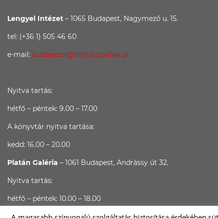
Lengyel Intézet
– 1065 Budapest, Nagymező u. 15.
tel: (+36 1) 505 46 60
e-mail:
budapeszt@instytutpolski.pl
Nyitva tartás:
hétfő – péntek: 9.00 – 17.00
A könyvtár nyitva tartása:
kedd: 16.00 – 20.00
Platán Galéria
– 1061 Budapest, Andrássy út 32.
Nyitva tartás:
hétfő – péntek: 10.00 – 18.00
A magasabb színvonalú szolgáltatás biztosítása érdekében süt