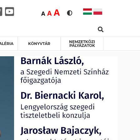
Duża
A
Średnia
A
Domyślna
A
Rozmiar czcionki
Wersja kontrastowa
Search …
acebook
Twitter
Youtube
NEMZETKÖZI
ALÉRIA
KÖNYVTÁR
PÁLYÁZATOK