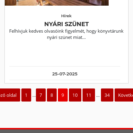
Hírek
NYÁRI SZÜNET
Felhívjuk kedves olvasóink figyelmét, hogy könyvtárunk
nyári szünet miat...
25-07-2025
őző oldal
1
…
7
8
9
10
11
…
34
Követke