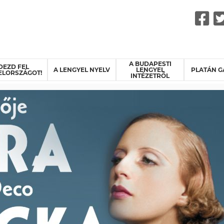
F
A BUDAPESTI
DEZD FEL
A LENGYEL NYELV
LENGYEL
PLATÁN G
ELORSZÁGOT!
INTÉZETRŐL